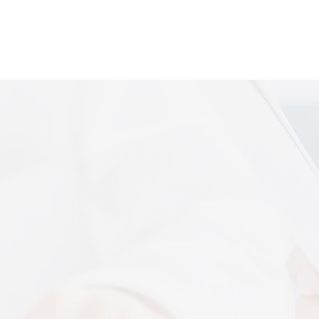
便携式体感音
More+
上音共建 AI 音乐疗愈联合创新中心
 7 月 13 日，2026 上海创意产业博览会走进上音系
解，什么是体感音波一看就懂