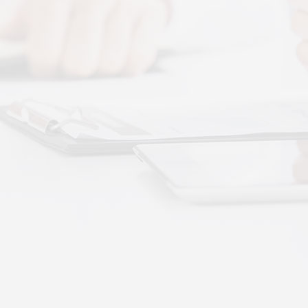
图解，一看就懂，继续往下看，体感音波的前世今
 · 体感音波&垂直律动康养项目招商合作
通 · 体感音波&垂直律动康养项目招商合作
势：体感音波律动全养生
健康赛道，早已不是单一进补、局部按摩的时代。
·
More+
公司新闻