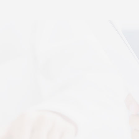
秉航汇通 VAT 体感音波临床研究成果已发表于权威医
学期刊《预防医学研究》2026年第五期
07-17
秉航汇通全维亮相深圳中医药健博会丨重磅发布 AI 大
健康 + OPC 全域生态战略
07-16
秉航汇通亮相华为云生态合作大会丨展现 AI 大健康全
域数智化承接能力
07-07
刘焕兰院士 翟佳滨教授领衔丨四大授牌齐落秉航汇
通，共启新征程
04-03