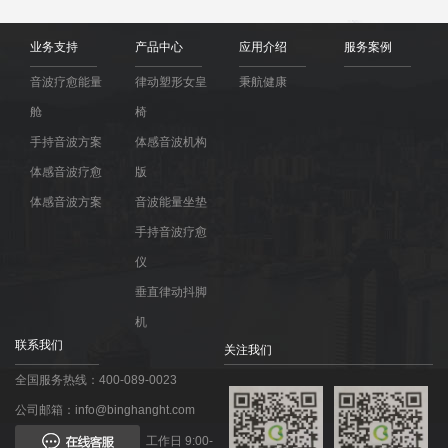
业务支持
产品中心
应用介绍
服务案例
音波疗愈能量
律动塑形女皇
秉航健康
舱
椅
手持音波方案
体感音波机构
体感音波疗愈
版
体感音波方案
音波能量坐垫
手持音波疗愈
仪
垂直律动抖脚
机
联系我们
关注我们
全国服务热线：400-089-0023
公司邮箱：info@binghanght.com
工作日 9:00-