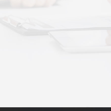
动作用于身体的层次不同——按摩解决肌肉层面
··
不踏实？轻柔垂直律动提升睡眠质量
睡眠差、翻身频繁、睡不踏实，多与身体僵硬、血
·
理睡眠？低频律动改善睡眠障碍的真相
运动、无需刻意冥想，单纯静躺就可以借助低频律
·
失眠反复？垂直律动帮你慢慢调回正轨
、昼夜颠倒引发的顽固性失眠，单纯靠强行早睡、
·