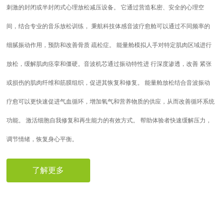
刺激的封闭或半封闭式心理放松减压设备。 它通过营造私密、安全的心理空
间，结合专业的音乐放松训练， 秉航科技体感音波疗愈舱可以通过不同频率的
细腻振动作用，预防和改善骨质 疏松症。 能量舱模拟人手对特定肌肉区域进行
放松，缓解肌肉痉挛和僵硬。音波机芯通过振动特性进 行深度渗透，改善 紧张
或损伤的肌肉纤维和筋膜组织，促进其恢复和修复。 能量舱放松结合音波振动
疗愈可以更快速促进气血循环，增加氧气和营养物质的供应，从而改善循环系统
功能。 激活细胞自我修复和再生能力的有效方式。 帮助体验者快速缓解压力，
调节情绪，恢复身心平衡。
了解更多