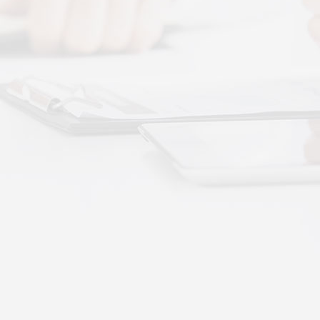
 · 体感音波&垂直律动康养项目招商合作
通 · 体感音波&垂直律动康养项目招商合作
势：体感音波律动全养生
健康赛道，早已不是单一进补、局部按摩的时代。
·
More+
公司新闻