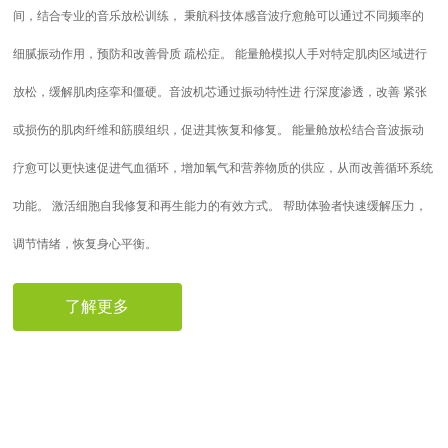
间，结合专业的音乐放松训练， 秉航科技体感音波疗愈舱可以通过不同频率的
细腻振动作用，预防和改善骨质 疏松症。 能量舱模拟人手对特定肌肉区域进行
放松，缓解肌肉痉挛和僵硬。音波机芯通过振动特性进 行深度渗透，改善 紧张
或损伤的肌肉纤维和筋膜组织，促进其恢复和修复。 能量舱放松结合音波振动
疗愈可以更快速促进气血循环，增加氧气和营养物质的供应，从而改善循环系统
功能。 激活细胞自我修复和再生能力的有效方式。 帮助体验者快速缓解压力，
调节情绪，恢复身心平衡。
了解更多