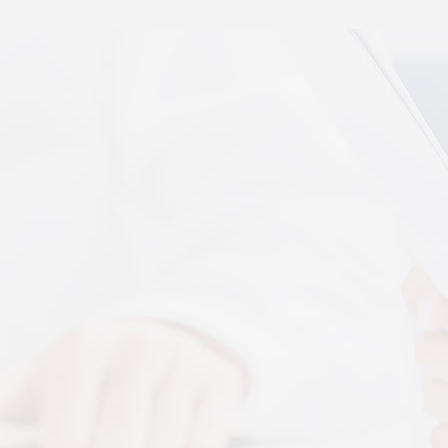
秉航汇通 VAT 体感音波临床研究成果已发表于权威医
学期刊《预防医学研究》2026年第五期
07-17
秉航汇通全维亮相深圳中医药健博会丨重磅发布 AI 大
健康 + OPC 全域生态战略
07-16
秉航汇通亮相华为云生态合作大会丨展现 AI 大健康全
域数智化承接能力
07-07
刘焕兰院士 翟佳滨教授领衔丨四大授牌齐落秉航汇
通，共启新征程
04-03
More+
按摩还是律动？对症选择才有效