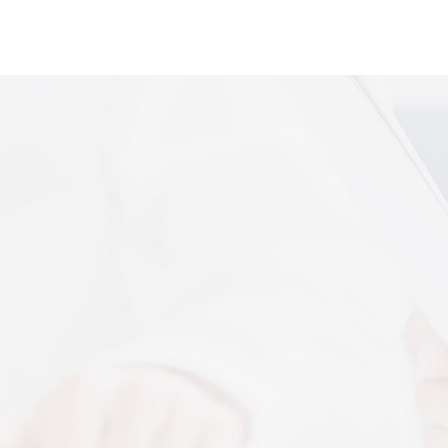
便携式体感音
More+
上音共建 AI 音乐疗愈联合创新中心
 7 月 13 日，2026 上海创意产业博览会走进上音系
解，什么是体感音波一看就懂
图解，一看就懂，继续往下看，体感音波的前世今