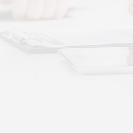
More+
按摩还是律动？对症选择才有效
动作用于身体的层次不同——按摩解决肌肉层面
··
不踏实？轻柔垂直律动提升睡眠质量
睡眠差、翻身频繁、睡不踏实，多与身体僵硬、血
·
理睡眠？低频律动改善睡眠障碍的真相
运动、无需刻意冥想，单纯静躺就可以借助低频律
·
失眠反复？垂直律动帮你慢慢调回正轨
、昼夜颠倒引发的顽固性失眠，单纯靠强行早睡、
·