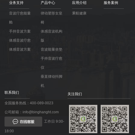
业务支持
产品中心
应用介绍
服务案例
音波疗愈能量
律动塑形女皇
秉航健康
舱
椅
手持音波方案
体感音波机构
体感音波疗愈
版
体感音波方案
音波能量坐垫
手持音波疗愈
仪
垂直律动抖脚
机
联系我们
关注我们
全国服务热线：400-089-0023
公司邮箱：info@binghanght.com
工作日 9:00-
18:00