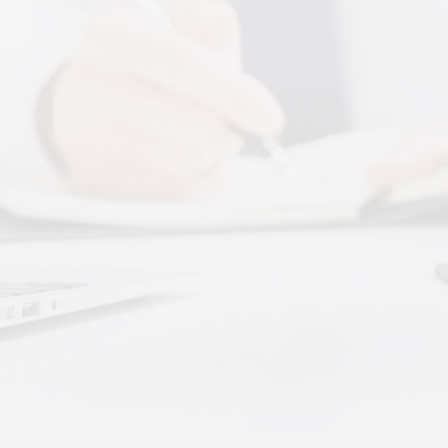
More+
腾讯音乐 × 上音共建 AI 音乐疗愈联合创新中
心
2026 年 7 月 13 日，2026 上海创意产业博
览会走进上音系列活动 ···
体感音波图解，什么是体感音波一看就懂
体感音波图解，一看就懂，继续往下看，体
感音波的前世今生。
深圳秉航汇通 · 体感音波&垂直律动康养项目
招商合作
深圳秉航汇通 · 体感音波&垂直律动康养项目
招商合作
大健康新趋势：体感音波律动全养生
如今的大健康赛道，早已不是单一进补、局
部按摩的时代。越来越多···