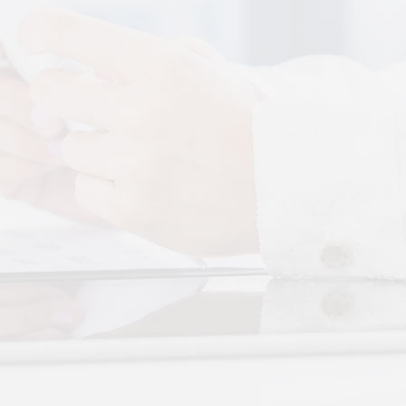
More+
还是律动？对症选择才有效
于身体的层次不同——按摩
张"，···
实？轻柔垂直律动提升睡眠
、翻身频繁、睡不踏实，多
循环不···
眠？低频律动改善睡眠障碍
无需刻意冥想，单纯静躺就
放松全···
反复？垂直律动帮你慢慢调
颠倒引发的顽固性失眠，单
觉很难···