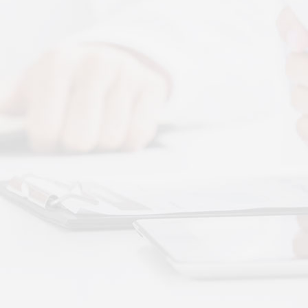
科普文章
More+
公司新闻
睡前舒缓选按摩
按摩和律动作用
解决肌肉层面的"紧
卧床老人睡不踏
质量
卧床老人睡眠差
与身体僵硬、血液
静躺就能调理睡
的真相
不用起身运动、
秉航汇通 VAT 体感音波临床研究成果已发表于
可以借助低频律动
权威医学期刊《预防医学研究》2026年第五期
07-17
作息颠倒、失眠
秉航汇通全维亮相深圳中医药健博会丨重磅发
回正轨
作息紊乱、昼夜
布 AI 大健康 + OPC 全域生态战略
07-16
纯靠强行早睡、补
秉航汇通亮相华为云生态合作大会丨展现 AI 大
健康全域数智化承接能力
07-07
刘焕兰院士 翟佳滨教授领衔丨四大授牌齐落秉