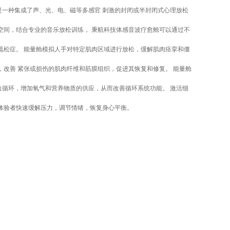
是一种集成了声、光、电、磁等多感官 刺激的封闭或半封闭式心理放松
空间，结合专业的音乐放松训练， 秉航科技体感音波疗愈舱可以通过不
疏松症。 能量舱模拟人手对特定肌肉区域进行放松，缓解肌肉痉挛和僵
，改善 紧张或损伤的肌肉纤维和筋膜组织，促进其恢复和修复。 能量舱
血循环，增加氧气和营养物质的供应，从而改善循环系统功能。 激活细
体验者快速缓解压力，调节情绪，恢复身心平衡。