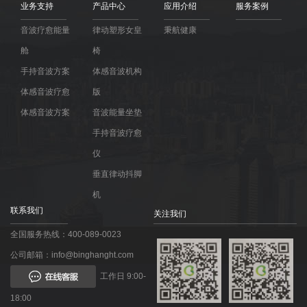
业务支持
产品中心
应用介绍
服务案例
音波疗愈能量
律动塑形女皇
秉航健康
舱
椅
手持音波方案
体感音波机构
体感音波疗愈
版
体感音波方案
音波能量坐垫
手持音波疗愈
仪
垂直律动抖脚
机
联系我们
关注我们
全国服务热线：400-089-0023
公司邮箱：info@binghanght.com
工作日 9:00-
18:00