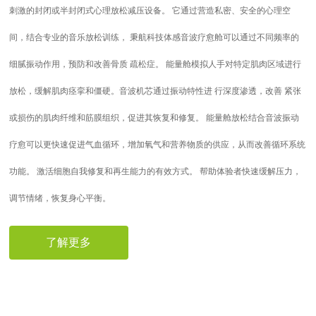
刺激的封闭或半封闭式心理放松减压设备。 它通过营造私密、安全的心理空
间，结合专业的音乐放松训练， 秉航科技体感音波疗愈舱可以通过不同频率的
细腻振动作用，预防和改善骨质 疏松症。 能量舱模拟人手对特定肌肉区域进行
放松，缓解肌肉痉挛和僵硬。音波机芯通过振动特性进 行深度渗透，改善 紧张
或损伤的肌肉纤维和筋膜组织，促进其恢复和修复。 能量舱放松结合音波振动
疗愈可以更快速促进气血循环，增加氧气和营养物质的供应，从而改善循环系统
功能。 激活细胞自我修复和再生能力的有效方式。 帮助体验者快速缓解压力，
调节情绪，恢复身心平衡。
了解更多