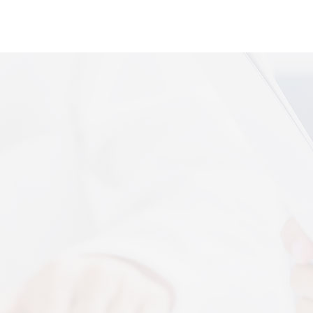
便携式体感音
More+
上音共建 AI 音乐疗愈联合创新中心
 7 月 13 日，2026 上海创意产业博览会走进上音系
解，什么是体感音波一看就懂
图解，一看就懂，继续往下看，体感音波的前世今