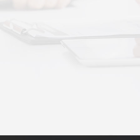
动作用于身体的层次不同——按摩解决肌肉层面
··
不踏实？轻柔垂直律动提升睡眠质量
睡眠差、翻身频繁、睡不踏实，多与身体僵硬、血
·
理睡眠？低频律动改善睡眠障碍的真相
运动、无需刻意冥想，单纯静躺就可以借助低频律
·
失眠反复？垂直律动帮你慢慢调回正轨
、昼夜颠倒引发的顽固性失眠，单纯靠强行早睡、
·