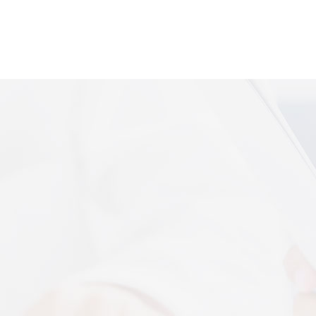
便携式体感音
More+
上音共建 AI 音乐疗愈联合创新中心
 7 月 13 日，2026 上海创意产业博览会走进上音系
解，什么是体感音波一看就懂