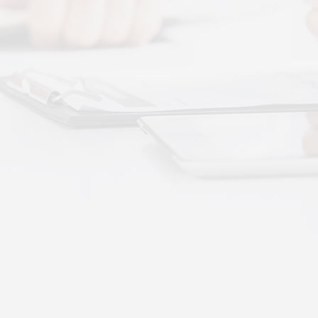
More+
按摩还是律动？对症选择才有效
动作用于身体的层次不同——按摩解决肌肉层面
··
不踏实？轻柔垂直律动提升睡眠质量
睡眠差、翻身频繁、睡不踏实，多与身体僵硬、血
·
理睡眠？低频律动改善睡眠障碍的真相
运动、无需刻意冥想，单纯静躺就可以借助低频律
·
失眠反复？垂直律动帮你慢慢调回正轨
、昼夜颠倒引发的顽固性失眠，单纯靠强行早睡、
·