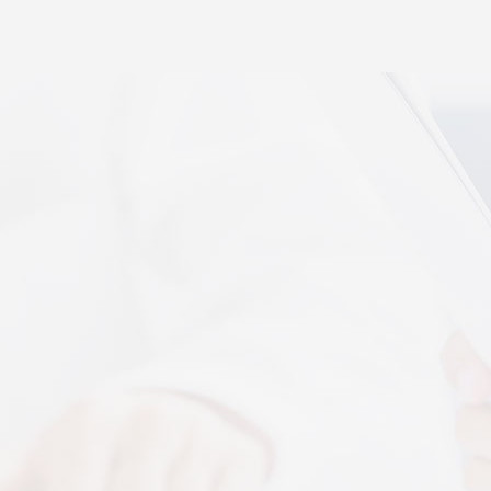
秉航汇通 VAT 体感音波临床研究成果已发表于权威医
学期刊《预防医学研究》2026年第五期
07-17
秉航汇通全维亮相深圳中医药健博会丨重磅发布 AI 大
健康 + OPC 全域生态战略
07-16
秉航汇通亮相华为云生态合作大会丨展现 AI 大健康全
域数智化承接能力
07-07
刘焕兰院士 翟佳滨教授领衔丨四大授牌齐落秉航汇
通，共启新征程
04-03