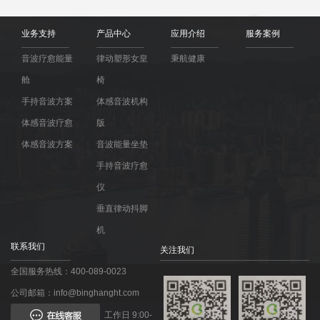
业务支持
产品中心
应用介绍
服务案例
音波疗愈能量
律动塑形女皇
秉航健康
舱
椅
手持音波方案
体感音波机构
体感音波疗愈
版
体感音波方案
音波能量坐垫
手持音波疗愈
仪
垂直律动抖脚
机
联系我们
关注我们
全国服务热线：400-089-0023
公司邮箱：info@binghanght.com
工作日 9:00-