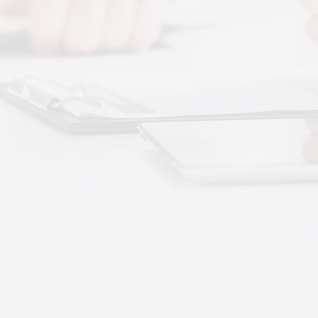
 · 体感音波&垂直律动康养项目招商合作
通 · 体感音波&垂直律动康养项目招商合作
势：体感音波律动全养生
健康赛道，早已不是单一进补、局部按摩的时代。
·
More+
公司新闻