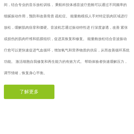
间，结合专业的音乐放松训练， 秉航科技体感音波疗愈舱可以通过不同频率的
细腻振动作用，预防和改善骨质 疏松症。 能量舱模拟人手对特定肌肉区域进行
放松，缓解肌肉痉挛和僵硬。音波机芯通过振动特性进 行深度渗透，改善 紧张
或损伤的肌肉纤维和筋膜组织，促进其恢复和修复。 能量舱放松结合音波振动
疗愈可以更快速促进气血循环，增加氧气和营养物质的供应，从而改善循环系统
功能。 激活细胞自我修复和再生能力的有效方式。 帮助体验者快速缓解压力，
调节情绪，恢复身心平衡。
了解更多