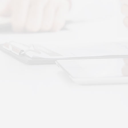
图解，一看就懂，继续往下看，体感音波的前世今
 · 体感音波&垂直律动康养项目招商合作
通 · 体感音波&垂直律动康养项目招商合作
势：体感音波律动全养生
健康赛道，早已不是单一进补、局部按摩的时代。
·
More+
公司新闻