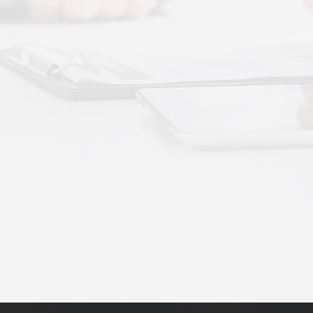
动作用于身体的层次不同——按摩解决肌肉层面
··
不踏实？轻柔垂直律动提升睡眠质量
睡眠差、翻身频繁、睡不踏实，多与身体僵硬、血
·
理睡眠？低频律动改善睡眠障碍的真相
运动、无需刻意冥想，单纯静躺就可以借助低频律
·
失眠反复？垂直律动帮你慢慢调回正轨
、昼夜颠倒引发的顽固性失眠，单纯靠强行早睡、
·