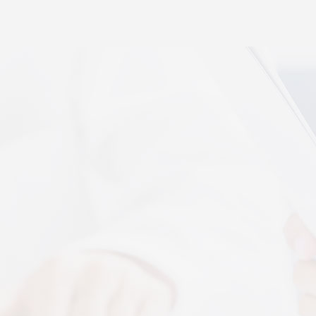
秉航汇通 VAT 体感音波临床研究成果已发表于权威医
学期刊《预防医学研究》2026年第五期
07-17
秉航汇通全维亮相深圳中医药健博会丨重磅发布 AI 大
健康 + OPC 全域生态战略
07-16
秉航汇通亮相华为云生态合作大会丨展现 AI 大健康全
域数智化承接能力
07-07
刘焕兰院士 翟佳滨教授领衔丨四大授牌齐落秉航汇
通，共启新征程
04-03