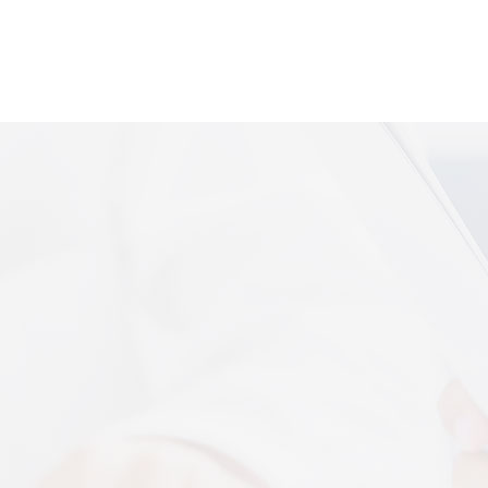
便携式体感音
More+
上音共建 AI 音乐疗愈联合创新中心
 7 月 13 日，2026 上海创意产业博览会走进上音系
解，什么是体感音波一看就懂