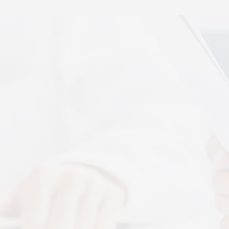
秉航汇通 VAT 体感音波临床研究成果已发表于权威医
学期刊《预防医学研究》2026年第五期
07-17
秉航汇通全维亮相深圳中医药健博会丨重磅发布 AI 大
健康 + OPC 全域生态战略
07-16
秉航汇通亮相华为云生态合作大会丨展现 AI 大健康全
域数智化承接能力
07-07
刘焕兰院士 翟佳滨教授领衔丨四大授牌齐落秉航汇
通，共启新征程
04-03
More+
按摩还是律动？对症选择才有效