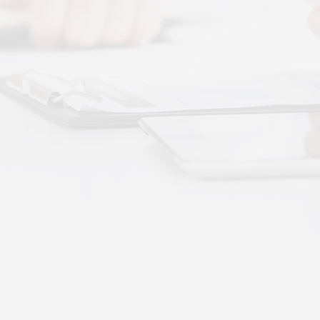
More+
按摩还是律动？对症选择才有效
动作用于身体的层次不同——按摩解决肌肉层面
··
不踏实？轻柔垂直律动提升睡眠质量
睡眠差、翻身频繁、睡不踏实，多与身体僵硬、血
·
理睡眠？低频律动改善睡眠障碍的真相
运动、无需刻意冥想，单纯静躺就可以借助低频律
·
失眠反复？垂直律动帮你慢慢调回正轨
、昼夜颠倒引发的顽固性失眠，单纯靠强行早睡、
·