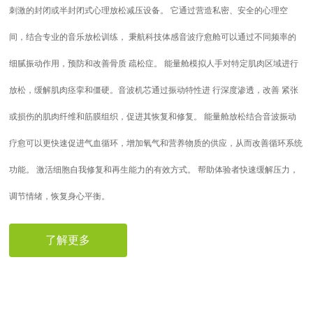
刺激的封闭或半封闭式心理放松减压设备。 它通过营造私密、安全的心理空
间，结合专业的音乐放松训练， 秉航科技体感音波疗愈舱可以通过不同频率的
细腻振动作用，预防和改善骨质 疏松症。 能量舱模拟人手对特定肌肉区域进行
放松，缓解肌肉痉挛和僵硬。音波机芯通过振动特性进 行深度渗透，改善 紧张
或损伤的肌肉纤维和筋膜组织，促进其恢复和修复。 能量舱放松结合音波振动
疗愈可以更快速促进气血循环，增加氧气和营养物质的供应，从而改善循环系统
功能。 激活细胞自我修复和再生能力的有效方式。 帮助体验者快速缓解压力，
调节情绪，恢复身心平衡。
了解更多