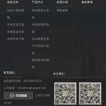
业务支持
产品中心
应用介绍
服务案例
音波疗愈能量
律动塑形女皇
秉航健康
舱
椅
手持音波方案
体感音波机构
体感音波疗愈
版
体感音波方案
音波能量坐垫
手持音波疗愈
仪
垂直律动抖脚
机
联系我们
关注我们
全国服务热线：400-089-0023
公司邮箱：info@binghanght.com
工作日 9:00-
18:00