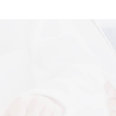
便携式体感音
More+
上音共建 AI 音乐疗愈联合创新中心
 7 月 13 日，2026 上海创意产业博览会走进上音系
解，什么是体感音波一看就懂
图解，一看就懂，继续往下看，体感音波的前世今