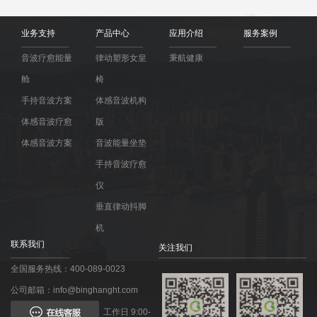
业务支持
产品中心
应用介绍
服务案例
音波疗愈能量
律动塑形女皇
秉航健康
舱
椅
手持音波方案
体感音波机构
体感音波疗愈
版
体感音波方案
音波能量坐垫
手持音波疗愈
仪
垂直律动抖脚
机
联系我们
关注我们
全国服务热线：400-089-0023
公司邮箱：info@binghanght.com
工作日 9:00-