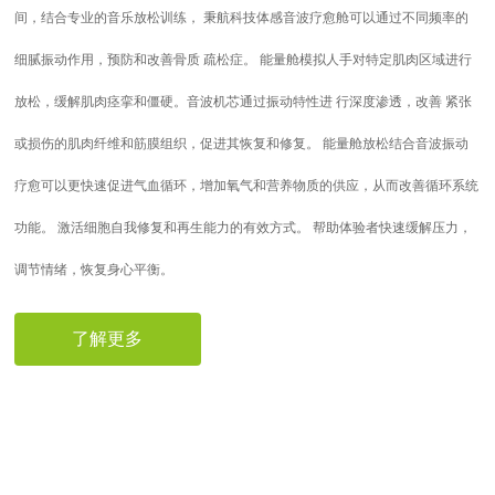
间，结合专业的音乐放松训练， 秉航科技体感音波疗愈舱可以通过不同频率的
细腻振动作用，预防和改善骨质 疏松症。 能量舱模拟人手对特定肌肉区域进行
放松，缓解肌肉痉挛和僵硬。音波机芯通过振动特性进 行深度渗透，改善 紧张
或损伤的肌肉纤维和筋膜组织，促进其恢复和修复。 能量舱放松结合音波振动
疗愈可以更快速促进气血循环，增加氧气和营养物质的供应，从而改善循环系统
功能。 激活细胞自我修复和再生能力的有效方式。 帮助体验者快速缓解压力，
调节情绪，恢复身心平衡。
了解更多