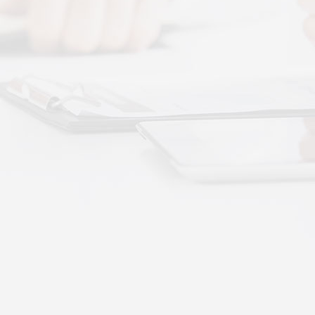
 · 体感音波&垂直律动康养项目招商合作
通 · 体感音波&垂直律动康养项目招商合作
势：体感音波律动全养生
健康赛道，早已不是单一进补、局部按摩的时代。
·
More+
公司新闻