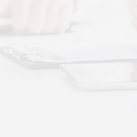
图解，一看就懂，继续往下看，体感音波的前世今
 · 体感音波&垂直律动康养项目招商合作
通 · 体感音波&垂直律动康养项目招商合作
势：体感音波律动全养生
健康赛道，早已不是单一进补、局部按摩的时代。
·
More+
公司新闻