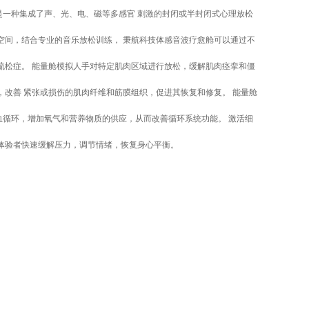
是一种集成了声、光、电、磁等多感官 刺激的封闭或半封闭式心理放松
空间，结合专业的音乐放松训练， 秉航科技体感音波疗愈舱可以通过不
疏松症。 能量舱模拟人手对特定肌肉区域进行放松，缓解肌肉痉挛和僵
，改善 紧张或损伤的肌肉纤维和筋膜组织，促进其恢复和修复。 能量舱
血循环，增加氧气和营养物质的供应，从而改善循环系统功能。 激活细
体验者快速缓解压力，调节情绪，恢复身心平衡。