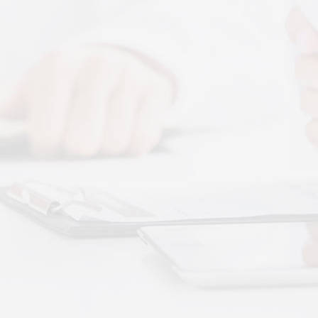
科普文章
More+
公司新闻
睡前舒缓选按摩
按摩和律动作用
解决肌肉层面的"紧
卧床老人睡不踏
质量
卧床老人睡眠差
与身体僵硬、血液
静躺就能调理睡
的真相
不用起身运动、
秉航汇通 VAT 体感音波临床研究成果已发表于
可以借助低频律动
权威医学期刊《预防医学研究》2026年第五期
07-17
作息颠倒、失眠
秉航汇通全维亮相深圳中医药健博会丨重磅发
回正轨
作息紊乱、昼夜
布 AI 大健康 + OPC 全域生态战略
07-16
纯靠强行早睡、补
秉航汇通亮相华为云生态合作大会丨展现 AI 大
健康全域数智化承接能力
07-07
刘焕兰院士 翟佳滨教授领衔丨四大授牌齐落秉