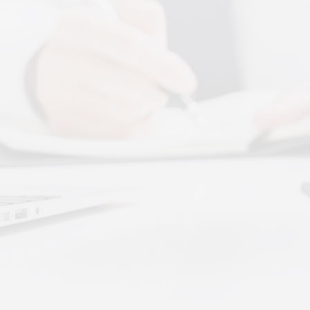
More+
腾讯音乐 × 上音共建 AI 音乐疗愈联合创新中
心
2026 年 7 月 13 日，2026 上海创意产业博
览会走进上音系列活动 ···
体感音波图解，什么是体感音波一看就懂
体感音波图解，一看就懂，继续往下看，体
感音波的前世今生。
深圳秉航汇通 · 体感音波&垂直律动康养项目
招商合作
深圳秉航汇通 · 体感音波&垂直律动康养项目
招商合作
大健康新趋势：体感音波律动全养生
如今的大健康赛道，早已不是单一进补、局
部按摩的时代。越来越多···