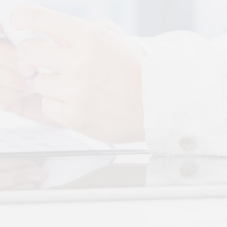
More+
还是律动？对症选择才有效
于身体的层次不同——按摩
张"，···
实？轻柔垂直律动提升睡眠
、翻身频繁、睡不踏实，多
循环不···
眠？低频律动改善睡眠障碍
无需刻意冥想，单纯静躺就
放松全···
反复？垂直律动帮你慢慢调
颠倒引发的顽固性失眠，单
觉很难···