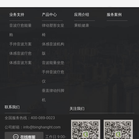
业务支持
产品中心
应用介绍
服务案例
音波疗愈能量
律动塑形女皇
秉航健康
舱
椅
手持音波方案
体感音波机构
体感音波疗愈
版
体感音波方案
音波能量坐垫
手持音波疗愈
仪
垂直律动抖脚
机
联系我们
关注我们
全国服务热线：400-089-0023
公司邮箱：info@binghanght.com
工作日 9:00-