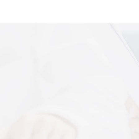
便携式体感音
More+
上音共建 AI 音乐疗愈联合创新中心
 7 月 13 日，2026 上海创意产业博览会走进上音系
解，什么是体感音波一看就懂
图解，一看就懂，继续往下看，体感音波的前世今