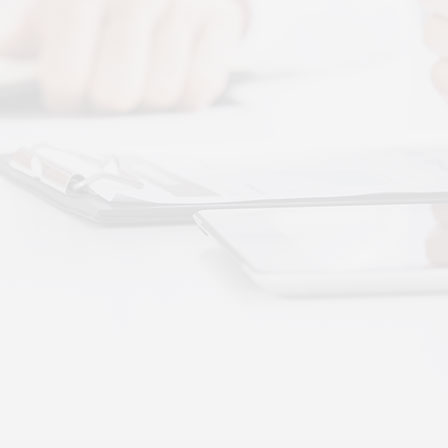
图解，一看就懂，继续往下看，体感音波的前世今
 · 体感音波&垂直律动康养项目招商合作
通 · 体感音波&垂直律动康养项目招商合作
势：体感音波律动全养生
健康赛道，早已不是单一进补、局部按摩的时代。
·
More+
公司新闻