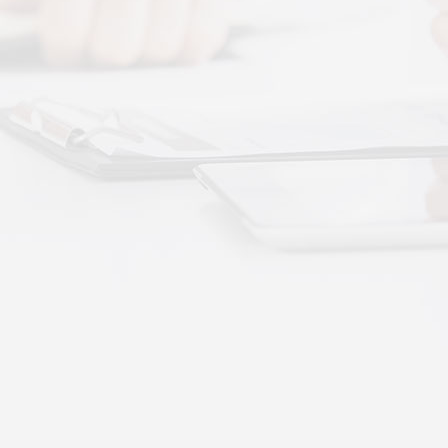
More+
按摩还是律动？对症选择才有效
动作用于身体的层次不同——按摩解决肌肉层面
··
不踏实？轻柔垂直律动提升睡眠质量
睡眠差、翻身频繁、睡不踏实，多与身体僵硬、血
·
理睡眠？低频律动改善睡眠障碍的真相
运动、无需刻意冥想，单纯静躺就可以借助低频律
·
失眠反复？垂直律动帮你慢慢调回正轨
、昼夜颠倒引发的顽固性失眠，单纯靠强行早睡、
·