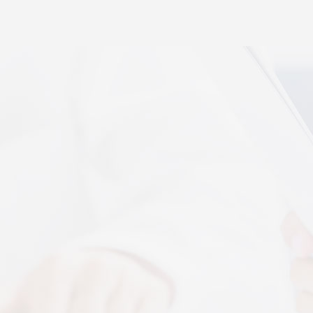
秉航汇通 VAT 体感音波临床研究成果已发表于权威医
学期刊《预防医学研究》2026年第五期
07-17
秉航汇通全维亮相深圳中医药健博会丨重磅发布 AI 大
健康 + OPC 全域生态战略
07-16
秉航汇通亮相华为云生态合作大会丨展现 AI 大健康全
域数智化承接能力
07-07
刘焕兰院士 翟佳滨教授领衔丨四大授牌齐落秉航汇
通，共启新征程
04-03