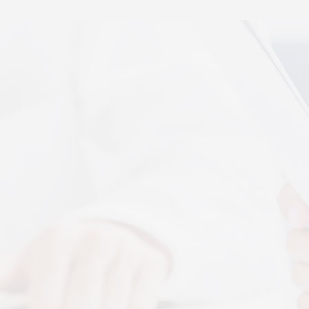
秉航汇通 VAT 体感音波临床研究成果已发表于权威医
学期刊《预防医学研究》2026年第五期
07-17
秉航汇通全维亮相深圳中医药健博会丨重磅发布 AI 大
健康 + OPC 全域生态战略
07-16
秉航汇通亮相华为云生态合作大会丨展现 AI 大健康全
域数智化承接能力
07-07
刘焕兰院士 翟佳滨教授领衔丨四大授牌齐落秉航汇
通，共启新征程
04-03
More+
按摩还是律动？对症选择才有效