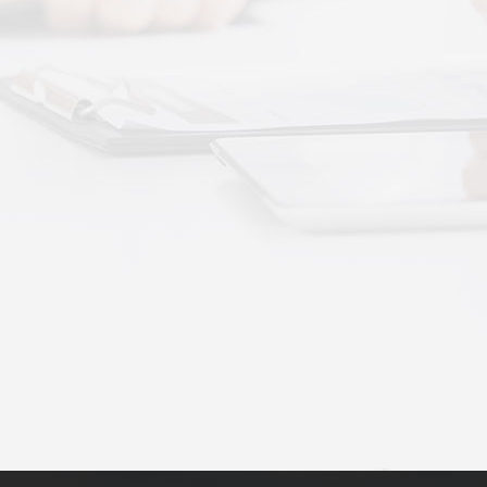
动作用于身体的层次不同——按摩解决肌肉层面
··
不踏实？轻柔垂直律动提升睡眠质量
睡眠差、翻身频繁、睡不踏实，多与身体僵硬、血
·
理睡眠？低频律动改善睡眠障碍的真相
运动、无需刻意冥想，单纯静躺就可以借助低频律
·
失眠反复？垂直律动帮你慢慢调回正轨
、昼夜颠倒引发的顽固性失眠，单纯靠强行早睡、
·