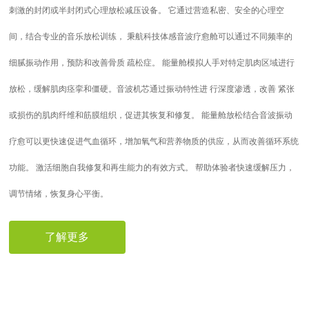
刺激的封闭或半封闭式心理放松减压设备。 它通过营造私密、安全的心理空
间，结合专业的音乐放松训练， 秉航科技体感音波疗愈舱可以通过不同频率的
细腻振动作用，预防和改善骨质 疏松症。 能量舱模拟人手对特定肌肉区域进行
放松，缓解肌肉痉挛和僵硬。音波机芯通过振动特性进 行深度渗透，改善 紧张
或损伤的肌肉纤维和筋膜组织，促进其恢复和修复。 能量舱放松结合音波振动
疗愈可以更快速促进气血循环，增加氧气和营养物质的供应，从而改善循环系统
功能。 激活细胞自我修复和再生能力的有效方式。 帮助体验者快速缓解压力，
调节情绪，恢复身心平衡。
了解更多