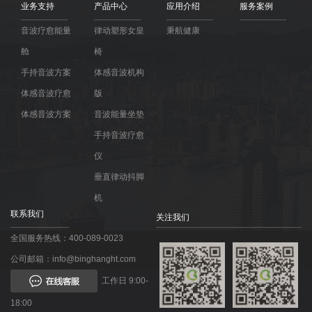
业务支持
产品中心
应用介绍
服务案例
音波疗愈能量
律动塑形女皇
秉航健康
舱
椅
手持音波方案
体感音波机构
体感音波疗愈
版
体感音波方案
音波能量坐垫
手持音波疗愈
仪
垂直律动抖脚
机
联系我们
关注我们
全国服务热线：400-089-0023
公司邮箱：info@binghanght.com
工作日 9:00-
18:00