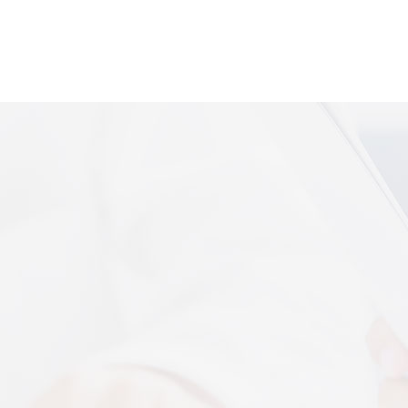
便携式体感音
More+
上音共建 AI 音乐疗愈联合创新中心
 7 月 13 日，2026 上海创意产业博览会走进上音系
解，什么是体感音波一看就懂