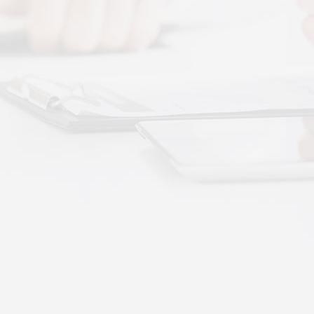
 · 体感音波&垂直律动康养项目招商合作
通 · 体感音波&垂直律动康养项目招商合作
势：体感音波律动全养生
健康赛道，早已不是单一进补、局部按摩的时代。
·
More+
公司新闻