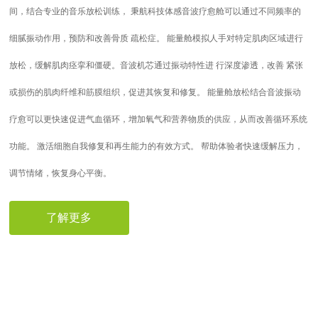
间，结合专业的音乐放松训练， 秉航科技体感音波疗愈舱可以通过不同频率的
细腻振动作用，预防和改善骨质 疏松症。 能量舱模拟人手对特定肌肉区域进行
放松，缓解肌肉痉挛和僵硬。音波机芯通过振动特性进 行深度渗透，改善 紧张
或损伤的肌肉纤维和筋膜组织，促进其恢复和修复。 能量舱放松结合音波振动
疗愈可以更快速促进气血循环，增加氧气和营养物质的供应，从而改善循环系统
功能。 激活细胞自我修复和再生能力的有效方式。 帮助体验者快速缓解压力，
调节情绪，恢复身心平衡。
了解更多