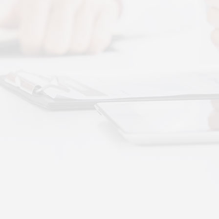
图解，一看就懂，继续往下看，体感音波的前世今
 · 体感音波&垂直律动康养项目招商合作
通 · 体感音波&垂直律动康养项目招商合作
势：体感音波律动全养生
健康赛道，早已不是单一进补、局部按摩的时代。
·
More+
公司新闻