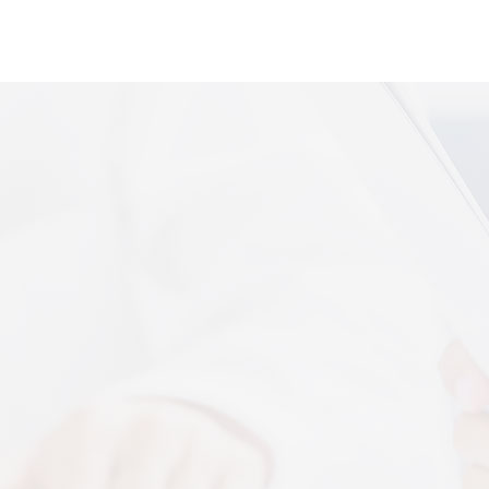
便携式体感音
More+
上音共建 AI 音乐疗愈联合创新中心
 7 月 13 日，2026 上海创意产业博览会走进上音系
解，什么是体感音波一看就懂
图解，一看就懂，继续往下看，体感音波的前世今