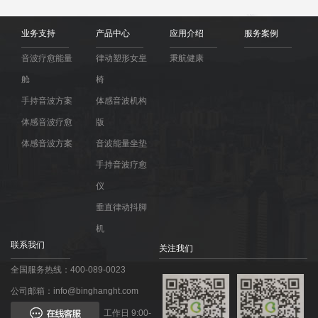
业务支持
产品中心
应用介绍
服务案例
音波疗愈能量
律动塑形女皇
秉航健康
舱
椅
手持音波方案
体感音波机构
体感音波疗愈
版
体感音波方案
音波能量坐垫
手持音波疗愈
仪
垂直律动抖脚
机
联系我们
关注我们
全国服务热线：400-089-0023
公司邮箱：info@binghanght.com
工作日 9:00-