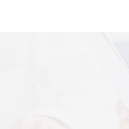
便携式体感音
More+
上音共建 AI 音乐疗愈联合创新中心
 7 月 13 日，2026 上海创意产业博览会走进上音系
解，什么是体感音波一看就懂