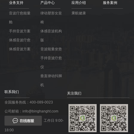
业务支持
产品中心
应用介绍
服务案例
音波疗愈能量
律动塑形女皇
秉航健康
舱
椅
手持音波方案
体感音波机构
体感音波疗愈
版
体感音波方案
音波能量坐垫
手持音波疗愈
仪
垂直律动抖脚
机
联系我们
关注我们
全国服务热线：400-089-0023
公司邮箱：info@binghanght.com
工作日 9:00-
18:00