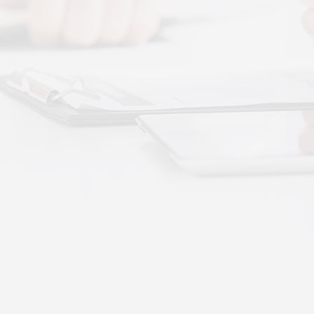
More+
按摩还是律动？对症选择才有效
动作用于身体的层次不同——按摩解决肌肉层面
··
不踏实？轻柔垂直律动提升睡眠质量
睡眠差、翻身频繁、睡不踏实，多与身体僵硬、血
·
理睡眠？低频律动改善睡眠障碍的真相
运动、无需刻意冥想，单纯静躺就可以借助低频律
·
失眠反复？垂直律动帮你慢慢调回正轨
、昼夜颠倒引发的顽固性失眠，单纯靠强行早睡、
·