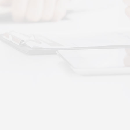
 · 体感音波&垂直律动康养项目招商合作
通 · 体感音波&垂直律动康养项目招商合作
势：体感音波律动全养生
健康赛道，早已不是单一进补、局部按摩的时代。
·
More+
公司新闻