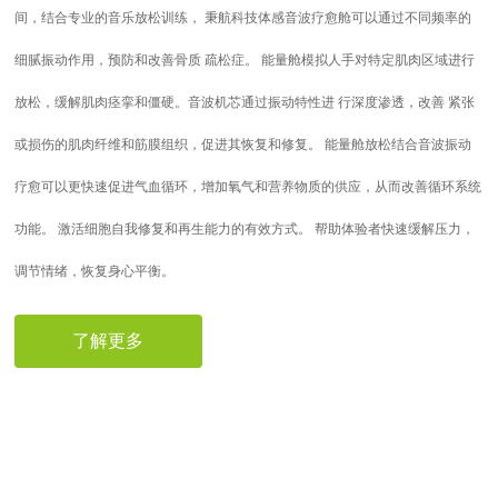
间，结合专业的音乐放松训练， 秉航科技体感音波疗愈舱可以通过不同频率的
细腻振动作用，预防和改善骨质 疏松症。 能量舱模拟人手对特定肌肉区域进行
放松，缓解肌肉痉挛和僵硬。音波机芯通过振动特性进 行深度渗透，改善 紧张
或损伤的肌肉纤维和筋膜组织，促进其恢复和修复。 能量舱放松结合音波振动
疗愈可以更快速促进气血循环，增加氧气和营养物质的供应，从而改善循环系统
功能。 激活细胞自我修复和再生能力的有效方式。 帮助体验者快速缓解压力，
调节情绪，恢复身心平衡。
了解更多