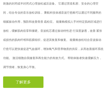
刺激的封闭或半封闭式心理放松减压设备。 它通过营造私密、安全的心理空
间，结合专业的音乐放松训练， 秉航科技体感音波疗愈舱可以通过不同频率的
细腻振动作用，预防和改善骨质 疏松症。 能量舱模拟人手对特定肌肉区域进行
放松，缓解肌肉痉挛和僵硬。音波机芯通过振动特性进 行深度渗透，改善 紧张
或损伤的肌肉纤维和筋膜组织，促进其恢复和修复。 能量舱放松结合音波振动
疗愈可以更快速促进气血循环，增加氧气和营养物质的供应，从而改善循环系统
功能。 激活细胞自我修复和再生能力的有效方式。 帮助体验者快速缓解压力，
调节情绪，恢复身心平衡。
了解更多