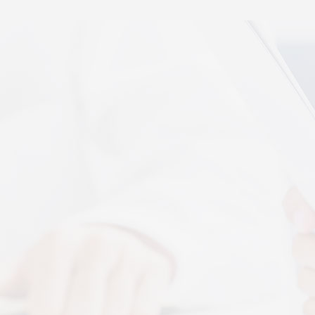
秉航汇通 VAT 体感音波临床研究成果已发表于权威医
学期刊《预防医学研究》2026年第五期
07-17
秉航汇通全维亮相深圳中医药健博会丨重磅发布 AI 大
健康 + OPC 全域生态战略
07-16
秉航汇通亮相华为云生态合作大会丨展现 AI 大健康全
域数智化承接能力
07-07
刘焕兰院士 翟佳滨教授领衔丨四大授牌齐落秉航汇
通，共启新征程
04-03
More+
按摩还是律动？对症选择才有效