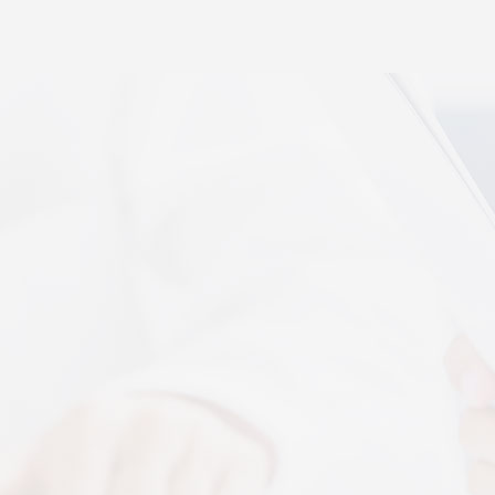
秉航汇通 VAT 体感音波临床研究成果已发表于权威医
学期刊《预防医学研究》2026年第五期
07-17
秉航汇通全维亮相深圳中医药健博会丨重磅发布 AI 大
健康 + OPC 全域生态战略
07-16
秉航汇通亮相华为云生态合作大会丨展现 AI 大健康全
域数智化承接能力
07-07
刘焕兰院士 翟佳滨教授领衔丨四大授牌齐落秉航汇
通，共启新征程
04-03