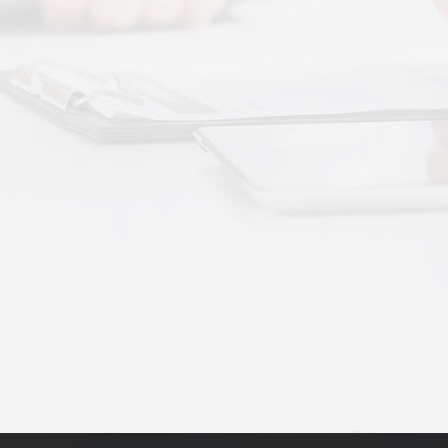
动作用于身体的层次不同——按摩解决肌肉层面
··
不踏实？轻柔垂直律动提升睡眠质量
睡眠差、翻身频繁、睡不踏实，多与身体僵硬、血
·
理睡眠？低频律动改善睡眠障碍的真相
运动、无需刻意冥想，单纯静躺就可以借助低频律
·
失眠反复？垂直律动帮你慢慢调回正轨
、昼夜颠倒引发的顽固性失眠，单纯靠强行早睡、
·