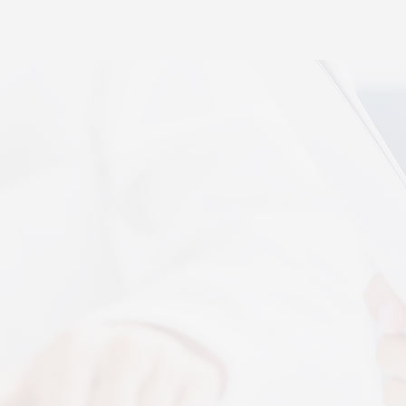
秉航汇通 VAT 体感音波临床研究成果已发表于权威医
学期刊《预防医学研究》2026年第五期
07-17
秉航汇通全维亮相深圳中医药健博会丨重磅发布 AI 大
健康 + OPC 全域生态战略
07-16
秉航汇通亮相华为云生态合作大会丨展现 AI 大健康全
域数智化承接能力
07-07
刘焕兰院士 翟佳滨教授领衔丨四大授牌齐落秉航汇
通，共启新征程
04-03