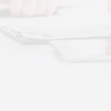
More+
按摩还是律动？对症选择才有效
动作用于身体的层次不同——按摩解决肌肉层面
··
不踏实？轻柔垂直律动提升睡眠质量
睡眠差、翻身频繁、睡不踏实，多与身体僵硬、血
·
理睡眠？低频律动改善睡眠障碍的真相
运动、无需刻意冥想，单纯静躺就可以借助低频律
·
失眠反复？垂直律动帮你慢慢调回正轨
、昼夜颠倒引发的顽固性失眠，单纯靠强行早睡、
·