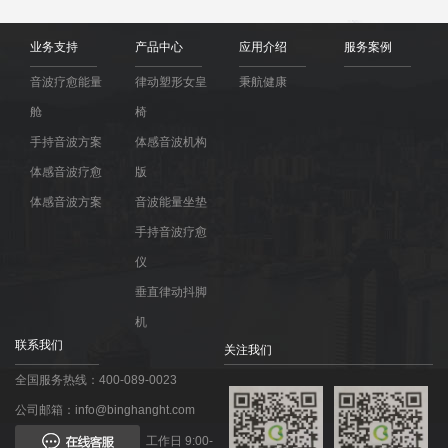
业务支持
产品中心
应用介绍
服务案例
音波疗愈能量
律动塑形女皇
秉航健康
舱
椅
手持音波方案
体感音波机构
体感音波疗愈
版
体感音波方案
音波能量坐垫
手持音波疗愈
仪
垂直律动抖脚
机
联系我们
关注我们
全国服务热线：400-089-0023
公司邮箱：info@binghanght.com
工作日 9:00-