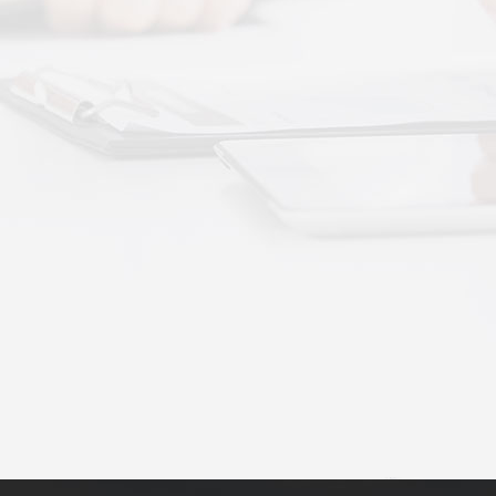
动作用于身体的层次不同——按摩解决肌肉层面
··
不踏实？轻柔垂直律动提升睡眠质量
睡眠差、翻身频繁、睡不踏实，多与身体僵硬、血
·
理睡眠？低频律动改善睡眠障碍的真相
运动、无需刻意冥想，单纯静躺就可以借助低频律
·
失眠反复？垂直律动帮你慢慢调回正轨
、昼夜颠倒引发的顽固性失眠，单纯靠强行早睡、
·