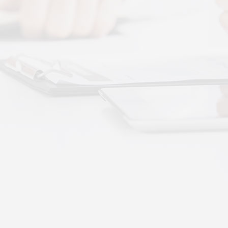
 · 体感音波&垂直律动康养项目招商合作
通 · 体感音波&垂直律动康养项目招商合作
势：体感音波律动全养生
健康赛道，早已不是单一进补、局部按摩的时代。
·
More+
公司新闻