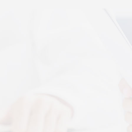
秉航汇通 VAT 体感音波临床研究成果已发表于权威医
学期刊《预防医学研究》2026年第五期
07-17
秉航汇通全维亮相深圳中医药健博会丨重磅发布 AI 大
健康 + OPC 全域生态战略
07-16
秉航汇通亮相华为云生态合作大会丨展现 AI 大健康全
域数智化承接能力
07-07
刘焕兰院士 翟佳滨教授领衔丨四大授牌齐落秉航汇
通，共启新征程
04-03
More+
按摩还是律动？对症选择才有效