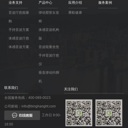
业务支持
产品中心
应用介绍
服务案例
音波疗愈能量
律动塑形女皇
秉航健康
舱
椅
手持音波方案
体感音波机构
体感音波疗愈
版
体感音波方案
音波能量坐垫
手持音波疗愈
仪
垂直律动抖脚
机
联系我们
关注我们
全国服务热线：400-089-0023
公司邮箱：info@binghanght.com
工作日 9:00-
18:00