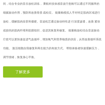
间，结合专业的音乐放松训练， 秉航科技体感音波疗愈舱可以通过不同频率的
细腻振动作用，预防和改善骨质 疏松症。 能量舱模拟人手对特定肌肉区域进行
放松，缓解肌肉痉挛和僵硬。音波机芯通过振动特性进 行深度渗透，改善 紧张
或损伤的肌肉纤维和筋膜组织，促进其恢复和修复。 能量舱放松结合音波振动
疗愈可以更快速促进气血循环，增加氧气和营养物质的供应，从而改善循环系统
功能。 激活细胞自我修复和再生能力的有效方式。 帮助体验者快速缓解压力，
调节情绪，恢复身心平衡。
了解更多