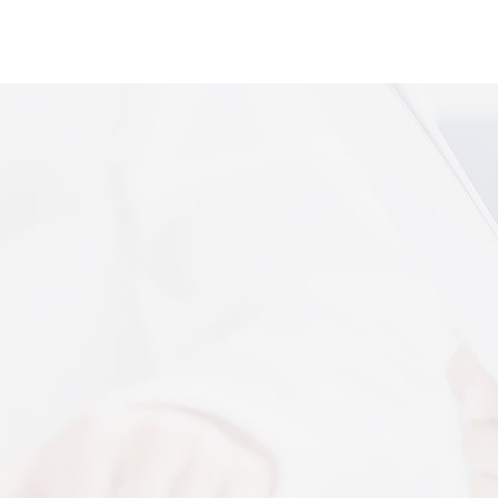
便携式体感音
More+
上音共建 AI 音乐疗愈联合创新中心
 7 月 13 日，2026 上海创意产业博览会走进上音系
解，什么是体感音波一看就懂
图解，一看就懂，继续往下看，体感音波的前世今