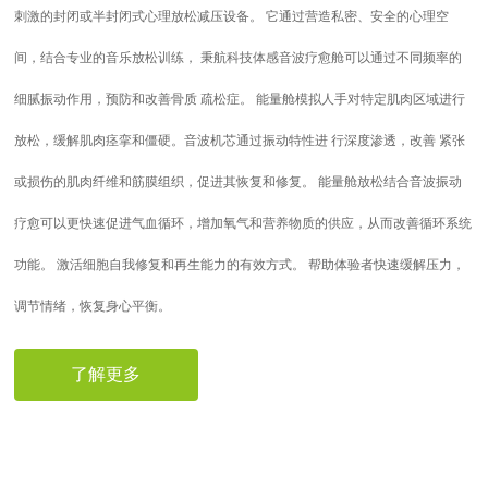
刺激的封闭或半封闭式心理放松减压设备。 它通过营造私密、安全的心理空
间，结合专业的音乐放松训练， 秉航科技体感音波疗愈舱可以通过不同频率的
细腻振动作用，预防和改善骨质 疏松症。 能量舱模拟人手对特定肌肉区域进行
放松，缓解肌肉痉挛和僵硬。音波机芯通过振动特性进 行深度渗透，改善 紧张
或损伤的肌肉纤维和筋膜组织，促进其恢复和修复。 能量舱放松结合音波振动
疗愈可以更快速促进气血循环，增加氧气和营养物质的供应，从而改善循环系统
功能。 激活细胞自我修复和再生能力的有效方式。 帮助体验者快速缓解压力，
调节情绪，恢复身心平衡。
了解更多