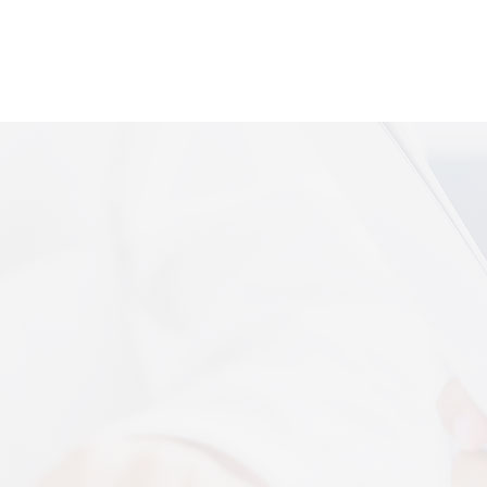
便携式体感音
More+
上音共建 AI 音乐疗愈联合创新中心
 7 月 13 日，2026 上海创意产业博览会走进上音系
解，什么是体感音波一看就懂