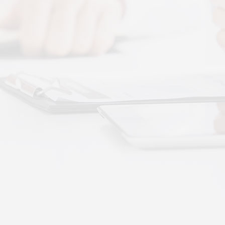
图解，一看就懂，继续往下看，体感音波的前世今
 · 体感音波&垂直律动康养项目招商合作
通 · 体感音波&垂直律动康养项目招商合作
势：体感音波律动全养生
健康赛道，早已不是单一进补、局部按摩的时代。
·
More+
公司新闻