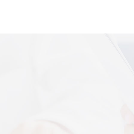
便携式体感音
More+
上音共建 AI 音乐疗愈联合创新中心
 7 月 13 日，2026 上海创意产业博览会走进上音系
解，什么是体感音波一看就懂