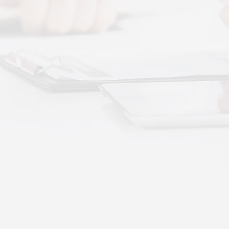
More+
按摩还是律动？对症选择才有效
动作用于身体的层次不同——按摩解决肌肉层面
··
不踏实？轻柔垂直律动提升睡眠质量
睡眠差、翻身频繁、睡不踏实，多与身体僵硬、血
·
理睡眠？低频律动改善睡眠障碍的真相
运动、无需刻意冥想，单纯静躺就可以借助低频律
·
失眠反复？垂直律动帮你慢慢调回正轨
、昼夜颠倒引发的顽固性失眠，单纯靠强行早睡、
·