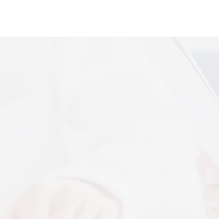
便携式体感音
More+
上音共建 AI 音乐疗愈联合创新中心
 7 月 13 日，2026 上海创意产业博览会走进上音系
解，什么是体感音波一看就懂
图解，一看就懂，继续往下看，体感音波的前世今