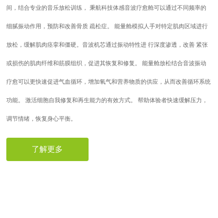
间，结合专业的音乐放松训练， 秉航科技体感音波疗愈舱可以通过不同频率的
细腻振动作用，预防和改善骨质 疏松症。 能量舱模拟人手对特定肌肉区域进行
放松，缓解肌肉痉挛和僵硬。音波机芯通过振动特性进 行深度渗透，改善 紧张
或损伤的肌肉纤维和筋膜组织，促进其恢复和修复。 能量舱放松结合音波振动
疗愈可以更快速促进气血循环，增加氧气和营养物质的供应，从而改善循环系统
功能。 激活细胞自我修复和再生能力的有效方式。 帮助体验者快速缓解压力，
调节情绪，恢复身心平衡。
了解更多