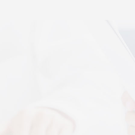
秉航汇通 VAT 体感音波临床研究成果已发表于权威医
学期刊《预防医学研究》2026年第五期
07-17
秉航汇通全维亮相深圳中医药健博会丨重磅发布 AI 大
健康 + OPC 全域生态战略
07-16
秉航汇通亮相华为云生态合作大会丨展现 AI 大健康全
域数智化承接能力
07-07
刘焕兰院士 翟佳滨教授领衔丨四大授牌齐落秉航汇
通，共启新征程
04-03