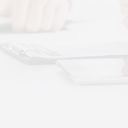
图解，一看就懂，继续往下看，体感音波的前世今
 · 体感音波&垂直律动康养项目招商合作
通 · 体感音波&垂直律动康养项目招商合作
势：体感音波律动全养生
健康赛道，早已不是单一进补、局部按摩的时代。
·
More+
公司新闻