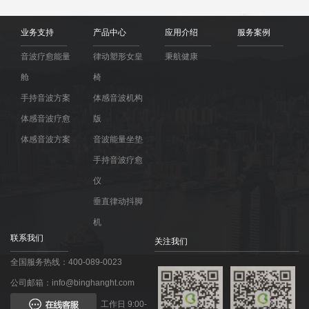
业务支持
产品中心
应用介绍
服务案例
音波疗愈能量
律动塑形女皇
秉航健康
舱
椅
手持音波方案
体感音波机构
体感音波疗愈
版
体感音波方案
音波能量坐垫
手持音波疗愈
仪
垂直律动抖脚
机
联系我们
关注我们
全国服务热线：400-089-0023
公司邮箱：info@binghanght.com
工作日 9:00-