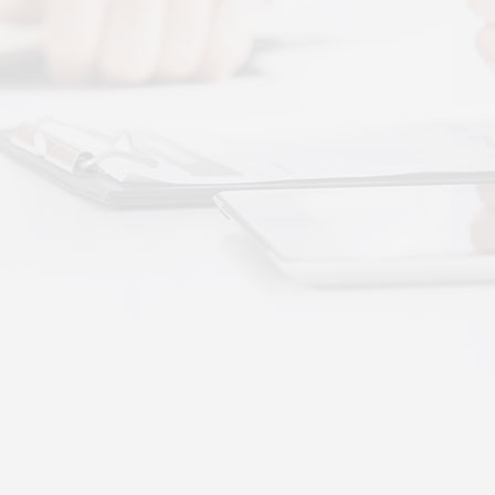
 · 体感音波&垂直律动康养项目招商合作
通 · 体感音波&垂直律动康养项目招商合作
势：体感音波律动全养生
健康赛道，早已不是单一进补、局部按摩的时代。
·
More+
公司新闻