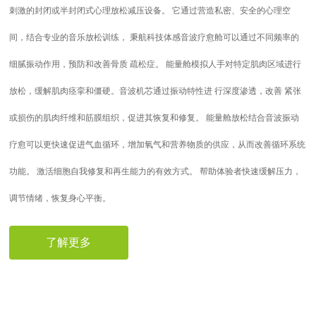
刺激的封闭或半封闭式心理放松减压设备。 它通过营造私密、安全的心理空
间，结合专业的音乐放松训练， 秉航科技体感音波疗愈舱可以通过不同频率的
细腻振动作用，预防和改善骨质 疏松症。 能量舱模拟人手对特定肌肉区域进行
放松，缓解肌肉痉挛和僵硬。音波机芯通过振动特性进 行深度渗透，改善 紧张
或损伤的肌肉纤维和筋膜组织，促进其恢复和修复。 能量舱放松结合音波振动
疗愈可以更快速促进气血循环，增加氧气和营养物质的供应，从而改善循环系统
功能。 激活细胞自我修复和再生能力的有效方式。 帮助体验者快速缓解压力，
调节情绪，恢复身心平衡。
了解更多