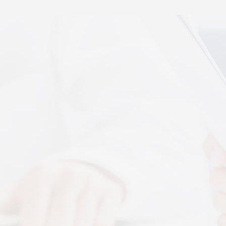
秉航汇通 VAT 体感音波临床研究成果已发表于权威医
学期刊《预防医学研究》2026年第五期
07-17
秉航汇通全维亮相深圳中医药健博会丨重磅发布 AI 大
健康 + OPC 全域生态战略
07-16
秉航汇通亮相华为云生态合作大会丨展现 AI 大健康全
域数智化承接能力
07-07
刘焕兰院士 翟佳滨教授领衔丨四大授牌齐落秉航汇
通，共启新征程
04-03
More+
按摩还是律动？对症选择才有效