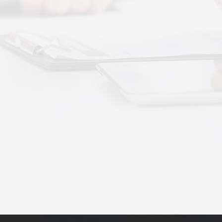
动作用于身体的层次不同——按摩解决肌肉层面
··
不踏实？轻柔垂直律动提升睡眠质量
睡眠差、翻身频繁、睡不踏实，多与身体僵硬、血
·
理睡眠？低频律动改善睡眠障碍的真相
运动、无需刻意冥想，单纯静躺就可以借助低频律
·
失眠反复？垂直律动帮你慢慢调回正轨
、昼夜颠倒引发的顽固性失眠，单纯靠强行早睡、
·