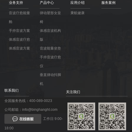
业务支持
产品中心
应用介绍
服务案例
音波疗愈能量
律动塑形女皇
秉航健康
舱
椅
手持音波方案
体感音波机构
体感音波疗愈
版
体感音波方案
音波能量坐垫
手持音波疗愈
仪
垂直律动抖脚
机
联系我们
关注我们
全国服务热线：400-089-0023
公司邮箱：info@binghanght.com
工作日 9:00-
18:00