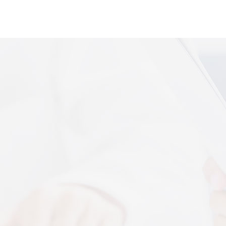
便携式体感音
More+
上音共建 AI 音乐疗愈联合创新中心
 7 月 13 日，2026 上海创意产业博览会走进上音系
解，什么是体感音波一看就懂
图解，一看就懂，继续往下看，体感音波的前世今