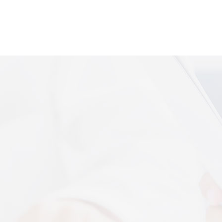
便携式体感音
More+
上音共建 AI 音乐疗愈联合创新中心
 7 月 13 日，2026 上海创意产业博览会走进上音系
解，什么是体感音波一看就懂