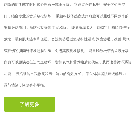
刺激的封闭或半封闭式心理放松减压设备。 它通过营造私密、安全的心理空
间，结合专业的音乐放松训练， 秉航科技体感音波疗愈舱可以通过不同频率的
细腻振动作用，预防和改善骨质 疏松症。 能量舱模拟人手对特定肌肉区域进行
放松，缓解肌肉痉挛和僵硬。音波机芯通过振动特性进 行深度渗透，改善 紧张
或损伤的肌肉纤维和筋膜组织，促进其恢复和修复。 能量舱放松结合音波振动
疗愈可以更快速促进气血循环，增加氧气和营养物质的供应，从而改善循环系统
功能。 激活细胞自我修复和再生能力的有效方式。 帮助体验者快速缓解压力，
调节情绪，恢复身心平衡。
了解更多