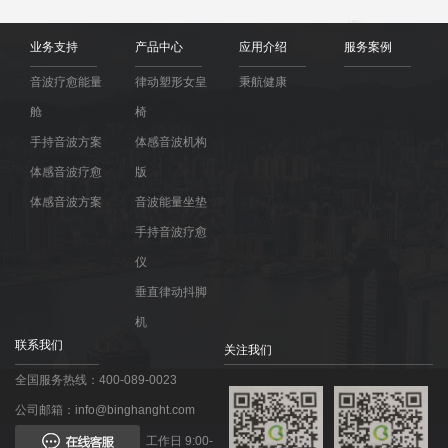
业务支持
产品中心
应用介绍
服务案例
音波疗愈能量
律动塑形女皇
秉航健康
舱
椅
手持音波方案
体感音波机构
体感音波疗愈
版
体感音波方案
音波能量坐垫
手持音波疗愈
仪
垂直律动抖脚
机
联系我们
关注我们
全国服务热线：400-089-0023
公司邮箱：info@binghanght.com
工作日 9:00-