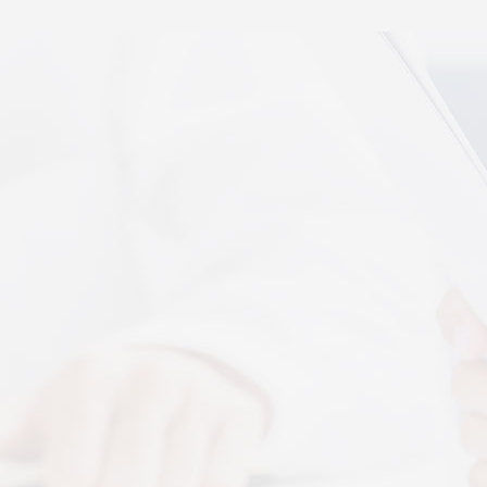
秉航汇通 VAT 体感音波临床研究成果已发表于权威医
学期刊《预防医学研究》2026年第五期
07-17
秉航汇通全维亮相深圳中医药健博会丨重磅发布 AI 大
健康 + OPC 全域生态战略
07-16
秉航汇通亮相华为云生态合作大会丨展现 AI 大健康全
域数智化承接能力
07-07
刘焕兰院士 翟佳滨教授领衔丨四大授牌齐落秉航汇
通，共启新征程
04-03
More+
按摩还是律动？对症选择才有效