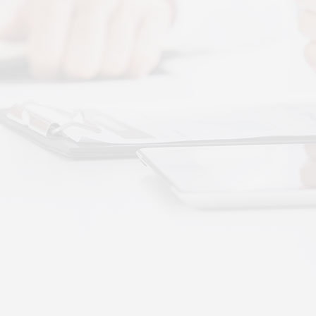
图解，一看就懂，继续往下看，体感音波的前世今
 · 体感音波&垂直律动康养项目招商合作
通 · 体感音波&垂直律动康养项目招商合作
势：体感音波律动全养生
健康赛道，早已不是单一进补、局部按摩的时代。
·
More+
公司新闻