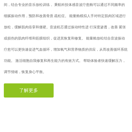
间，结合专业的音乐放松训练， 秉航科技体感音波疗愈舱可以通过不同频率的
细腻振动作用，预防和改善骨质 疏松症。 能量舱模拟人手对特定肌肉区域进行
放松，缓解肌肉痉挛和僵硬。音波机芯通过振动特性进 行深度渗透，改善 紧张
或损伤的肌肉纤维和筋膜组织，促进其恢复和修复。 能量舱放松结合音波振动
疗愈可以更快速促进气血循环，增加氧气和营养物质的供应，从而改善循环系统
功能。 激活细胞自我修复和再生能力的有效方式。 帮助体验者快速缓解压力，
调节情绪，恢复身心平衡。
了解更多