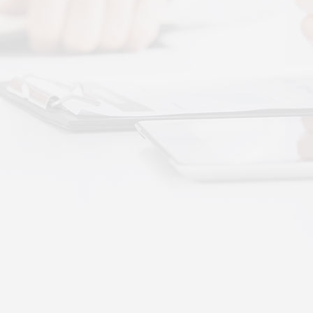
 · 体感音波&垂直律动康养项目招商合作
通 · 体感音波&垂直律动康养项目招商合作
势：体感音波律动全养生
健康赛道，早已不是单一进补、局部按摩的时代。
·
More+
公司新闻