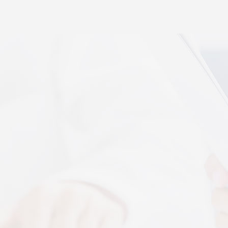
秉航汇通 VAT 体感音波临床研究成果已发表于权威医
学期刊《预防医学研究》2026年第五期
07-17
秉航汇通全维亮相深圳中医药健博会丨重磅发布 AI 大
健康 + OPC 全域生态战略
07-16
秉航汇通亮相华为云生态合作大会丨展现 AI 大健康全
域数智化承接能力
07-07
刘焕兰院士 翟佳滨教授领衔丨四大授牌齐落秉航汇
通，共启新征程
04-03