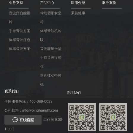
业务支持
产品中心
应用介绍
服务案例
音波疗愈能量
律动塑形女皇
秉航健康
舱
椅
手持音波方案
体感音波机构
体感音波疗愈
版
体感音波方案
音波能量坐垫
手持音波疗愈
仪
垂直律动抖脚
机
联系我们
关注我们
全国服务热线：400-089-0023
公司邮箱：info@binghanght.com
工作日 9:00-
18:00