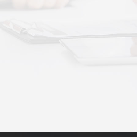
动作用于身体的层次不同——按摩解决肌肉层面
··
不踏实？轻柔垂直律动提升睡眠质量
睡眠差、翻身频繁、睡不踏实，多与身体僵硬、血
·
理睡眠？低频律动改善睡眠障碍的真相
运动、无需刻意冥想，单纯静躺就可以借助低频律
·
失眠反复？垂直律动帮你慢慢调回正轨
、昼夜颠倒引发的顽固性失眠，单纯靠强行早睡、
·