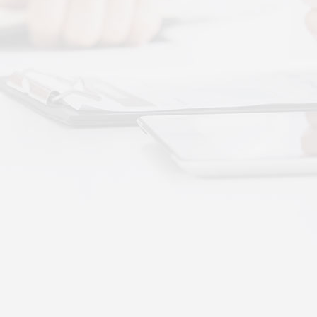
More+
按摩还是律动？对症选择才有效
动作用于身体的层次不同——按摩解决肌肉层面
··
不踏实？轻柔垂直律动提升睡眠质量
睡眠差、翻身频繁、睡不踏实，多与身体僵硬、血
·
理睡眠？低频律动改善睡眠障碍的真相
运动、无需刻意冥想，单纯静躺就可以借助低频律
·
失眠反复？垂直律动帮你慢慢调回正轨
、昼夜颠倒引发的顽固性失眠，单纯靠强行早睡、
·