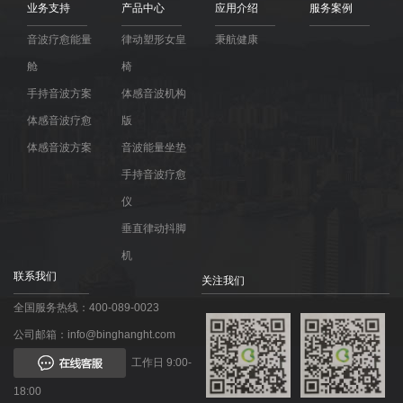
业务支持
产品中心
应用介绍
服务案例
音波疗愈能量
律动塑形女皇
秉航健康
舱
椅
手持音波方案
体感音波机构
体感音波疗愈
版
体感音波方案
音波能量坐垫
手持音波疗愈
仪
垂直律动抖脚
机
联系我们
关注我们
全国服务热线：400-089-0023
公司邮箱：info@binghanght.com
工作日 9:00-
18:00