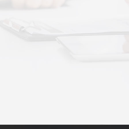
动作用于身体的层次不同——按摩解决肌肉层面
··
不踏实？轻柔垂直律动提升睡眠质量
睡眠差、翻身频繁、睡不踏实，多与身体僵硬、血
·
理睡眠？低频律动改善睡眠障碍的真相
运动、无需刻意冥想，单纯静躺就可以借助低频律
·
失眠反复？垂直律动帮你慢慢调回正轨
、昼夜颠倒引发的顽固性失眠，单纯靠强行早睡、
·