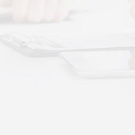
 · 体感音波&垂直律动康养项目招商合作
通 · 体感音波&垂直律动康养项目招商合作
势：体感音波律动全养生
健康赛道，早已不是单一进补、局部按摩的时代。
·
More+
公司新闻