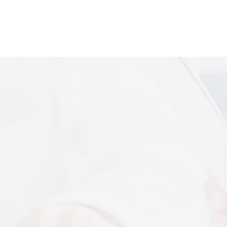
便携式体感音
More+
上音共建 AI 音乐疗愈联合创新中心
 7 月 13 日，2026 上海创意产业博览会走进上音系
解，什么是体感音波一看就懂