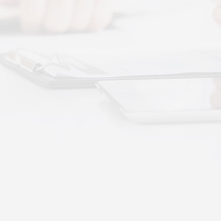
More+
按摩还是律动？对症选择才有效
动作用于身体的层次不同——按摩解决肌肉层面
··
不踏实？轻柔垂直律动提升睡眠质量
睡眠差、翻身频繁、睡不踏实，多与身体僵硬、血
·
理睡眠？低频律动改善睡眠障碍的真相
运动、无需刻意冥想，单纯静躺就可以借助低频律
·
失眠反复？垂直律动帮你慢慢调回正轨
、昼夜颠倒引发的顽固性失眠，单纯靠强行早睡、
·