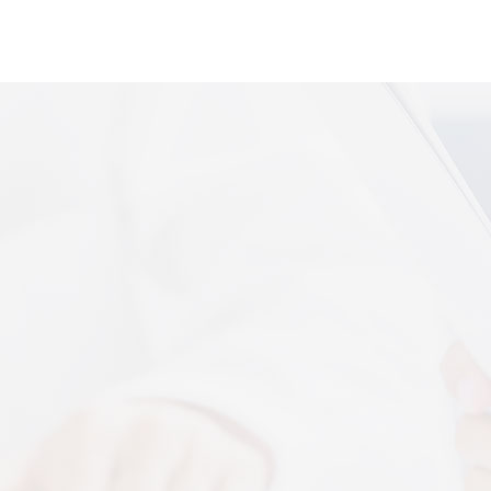
便携式体感音
More+
上音共建 AI 音乐疗愈联合创新中心
 7 月 13 日，2026 上海创意产业博览会走进上音系
解，什么是体感音波一看就懂
图解，一看就懂，继续往下看，体感音波的前世今