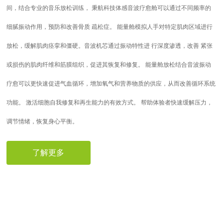
间，结合专业的音乐放松训练， 秉航科技体感音波疗愈舱可以通过不同频率的
细腻振动作用，预防和改善骨质 疏松症。 能量舱模拟人手对特定肌肉区域进行
放松，缓解肌肉痉挛和僵硬。音波机芯通过振动特性进 行深度渗透，改善 紧张
或损伤的肌肉纤维和筋膜组织，促进其恢复和修复。 能量舱放松结合音波振动
疗愈可以更快速促进气血循环，增加氧气和营养物质的供应，从而改善循环系统
功能。 激活细胞自我修复和再生能力的有效方式。 帮助体验者快速缓解压力，
调节情绪，恢复身心平衡。
了解更多