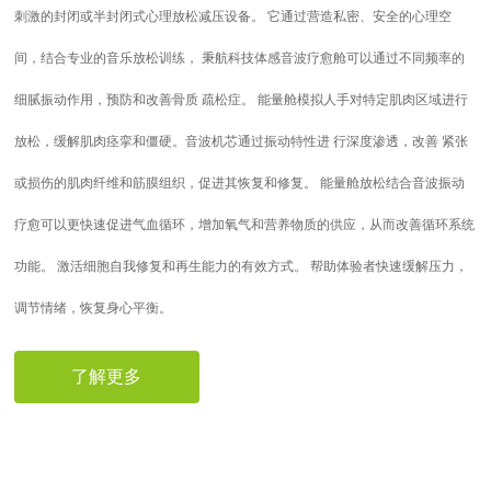
刺激的封闭或半封闭式心理放松减压设备。 它通过营造私密、安全的心理空
间，结合专业的音乐放松训练， 秉航科技体感音波疗愈舱可以通过不同频率的
细腻振动作用，预防和改善骨质 疏松症。 能量舱模拟人手对特定肌肉区域进行
放松，缓解肌肉痉挛和僵硬。音波机芯通过振动特性进 行深度渗透，改善 紧张
或损伤的肌肉纤维和筋膜组织，促进其恢复和修复。 能量舱放松结合音波振动
疗愈可以更快速促进气血循环，增加氧气和营养物质的供应，从而改善循环系统
功能。 激活细胞自我修复和再生能力的有效方式。 帮助体验者快速缓解压力，
调节情绪，恢复身心平衡。
了解更多