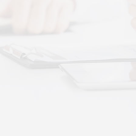
图解，一看就懂，继续往下看，体感音波的前世今
 · 体感音波&垂直律动康养项目招商合作
通 · 体感音波&垂直律动康养项目招商合作
势：体感音波律动全养生
健康赛道，早已不是单一进补、局部按摩的时代。
·
More+
公司新闻