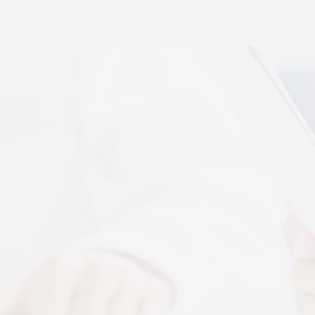
秉航汇通 VAT 体感音波临床研究成果已发表于权威医
学期刊《预防医学研究》2026年第五期
07-17
秉航汇通全维亮相深圳中医药健博会丨重磅发布 AI 大
健康 + OPC 全域生态战略
07-16
秉航汇通亮相华为云生态合作大会丨展现 AI 大健康全
域数智化承接能力
07-07
刘焕兰院士 翟佳滨教授领衔丨四大授牌齐落秉航汇
通，共启新征程
04-03