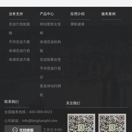
业务支持
产品中心
应用介绍
服务案例
音波疗愈能量
律动塑形女皇
秉航健康
舱
椅
手持音波方案
体感音波机构
体感音波疗愈
版
体感音波方案
音波能量坐垫
手持音波疗愈
仪
垂直律动抖脚
机
联系我们
关注我们
全国服务热线：400-089-0023
公司邮箱：info@binghanght.com
工作日 9:00-