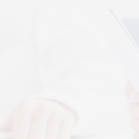
秉航汇通 VAT 体感音波临床研究成果已发表于权威医
学期刊《预防医学研究》2026年第五期
07-17
秉航汇通全维亮相深圳中医药健博会丨重磅发布 AI 大
健康 + OPC 全域生态战略
07-16
秉航汇通亮相华为云生态合作大会丨展现 AI 大健康全
域数智化承接能力
07-07
刘焕兰院士 翟佳滨教授领衔丨四大授牌齐落秉航汇
通，共启新征程
04-03
More+
按摩还是律动？对症选择才有效