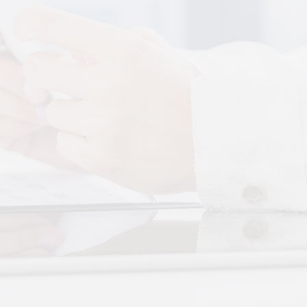
More+
还是律动？对症选择才有效
于身体的层次不同——按摩
张"，···
实？轻柔垂直律动提升睡眠
、翻身频繁、睡不踏实，多
循环不···
眠？低频律动改善睡眠障碍
无需刻意冥想，单纯静躺就
放松全···
反复？垂直律动帮你慢慢调
颠倒引发的顽固性失眠，单
觉很难···