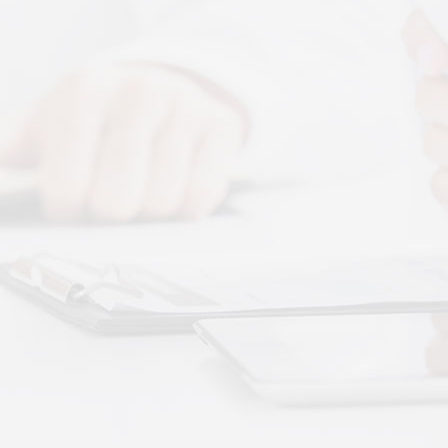
科普文章
More+
公司新闻
睡前舒缓选按摩
按摩和律动作用
解决肌肉层面的"紧
卧床老人睡不踏
质量
卧床老人睡眠差
与身体僵硬、血液
静躺就能调理睡
的真相
不用起身运动、
秉航汇通 VAT 体感音波临床研究成果已发表于
可以借助低频律动
权威医学期刊《预防医学研究》2026年第五期
07-17
作息颠倒、失眠
秉航汇通全维亮相深圳中医药健博会丨重磅发
回正轨
作息紊乱、昼夜
布 AI 大健康 + OPC 全域生态战略
07-16
纯靠强行早睡、补
秉航汇通亮相华为云生态合作大会丨展现 AI 大
健康全域数智化承接能力
07-07
刘焕兰院士 翟佳滨教授领衔丨四大授牌齐落秉