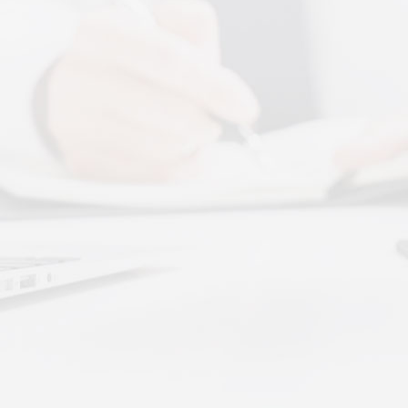
More+
腾讯音乐 × 上音共建 AI 音乐疗愈联合创新中
心
2026 年 7 月 13 日，2026 上海创意产业博
览会走进上音系列活动 ···
体感音波图解，什么是体感音波一看就懂
体感音波图解，一看就懂，继续往下看，体
感音波的前世今生。
深圳秉航汇通 · 体感音波&垂直律动康养项目
招商合作
深圳秉航汇通 · 体感音波&垂直律动康养项目
招商合作
大健康新趋势：体感音波律动全养生
如今的大健康赛道，早已不是单一进补、局
部按摩的时代。越来越多···