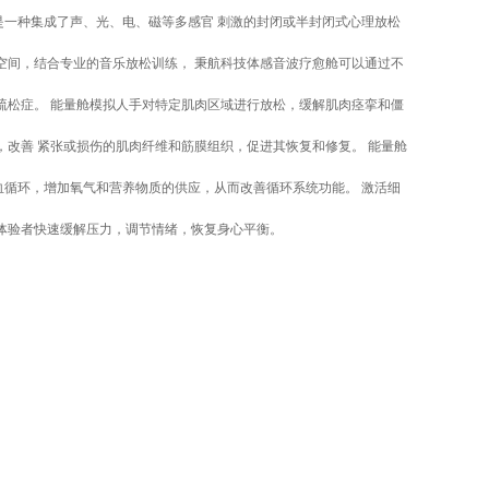
是一种集成了声、光、电、磁等多感官 刺激的封闭或半封闭式心理放松
空间，结合专业的音乐放松训练， 秉航科技体感音波疗愈舱可以通过不
疏松症。 能量舱模拟人手对特定肌肉区域进行放松，缓解肌肉痉挛和僵
，改善 紧张或损伤的肌肉纤维和筋膜组织，促进其恢复和修复。 能量舱
血循环，增加氧气和营养物质的供应，从而改善循环系统功能。 激活细
体验者快速缓解压力，调节情绪，恢复身心平衡。