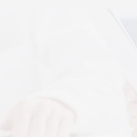
秉航汇通 VAT 体感音波临床研究成果已发表于权威医
学期刊《预防医学研究》2026年第五期
07-17
秉航汇通全维亮相深圳中医药健博会丨重磅发布 AI 大
健康 + OPC 全域生态战略
07-16
秉航汇通亮相华为云生态合作大会丨展现 AI 大健康全
域数智化承接能力
07-07
刘焕兰院士 翟佳滨教授领衔丨四大授牌齐落秉航汇
通，共启新征程
04-03
More+
按摩还是律动？对症选择才有效