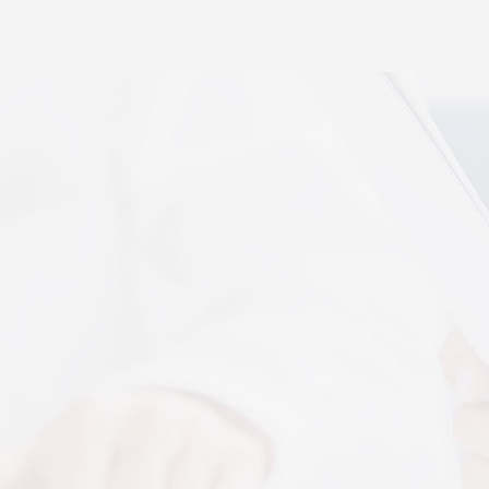
秉航汇通 VAT 体感音波临床研究成果已发表于权威医
学期刊《预防医学研究》2026年第五期
07-17
秉航汇通全维亮相深圳中医药健博会丨重磅发布 AI 大
健康 + OPC 全域生态战略
07-16
秉航汇通亮相华为云生态合作大会丨展现 AI 大健康全
域数智化承接能力
07-07
刘焕兰院士 翟佳滨教授领衔丨四大授牌齐落秉航汇
通，共启新征程
04-03