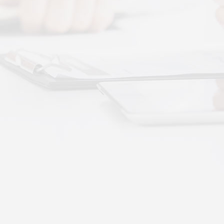
More+
按摩还是律动？对症选择才有效
动作用于身体的层次不同——按摩解决肌肉层面
··
不踏实？轻柔垂直律动提升睡眠质量
睡眠差、翻身频繁、睡不踏实，多与身体僵硬、血
·
理睡眠？低频律动改善睡眠障碍的真相
运动、无需刻意冥想，单纯静躺就可以借助低频律
·
失眠反复？垂直律动帮你慢慢调回正轨
、昼夜颠倒引发的顽固性失眠，单纯靠强行早睡、
·