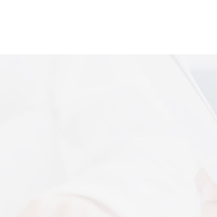
便携式体感音
More+
上音共建 AI 音乐疗愈联合创新中心
 7 月 13 日，2026 上海创意产业博览会走进上音系
解，什么是体感音波一看就懂