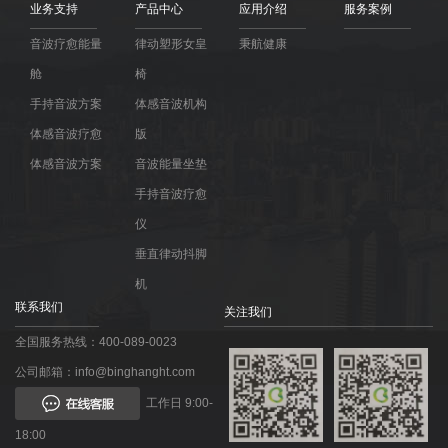
业务支持
产品中心
应用介绍
服务案例
音波疗愈能量
律动塑形女皇
秉航健康
舱
椅
手持音波方案
体感音波机构
体感音波疗愈
版
体感音波方案
音波能量坐垫
手持音波疗愈
仪
垂直律动抖脚
机
联系我们
关注我们
全国服务热线：400-089-0023
公司邮箱：info@binghanght.com
工作日 9:00-
18:00