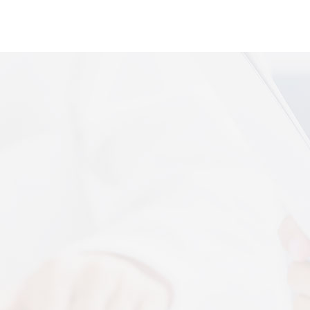
便携式体感音
More+
上音共建 AI 音乐疗愈联合创新中心
 7 月 13 日，2026 上海创意产业博览会走进上音系
解，什么是体感音波一看就懂
图解，一看就懂，继续往下看，体感音波的前世今