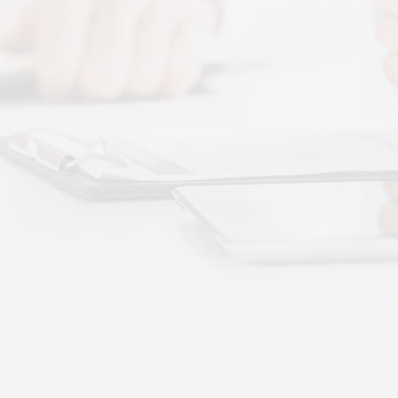
图解，一看就懂，继续往下看，体感音波的前世今
 · 体感音波&垂直律动康养项目招商合作
通 · 体感音波&垂直律动康养项目招商合作
势：体感音波律动全养生
健康赛道，早已不是单一进补、局部按摩的时代。
·
More+
公司新闻