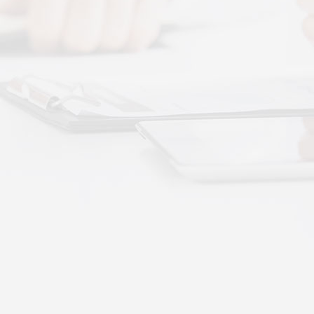
 · 体感音波&垂直律动康养项目招商合作
通 · 体感音波&垂直律动康养项目招商合作
势：体感音波律动全养生
健康赛道，早已不是单一进补、局部按摩的时代。
·
More+
公司新闻