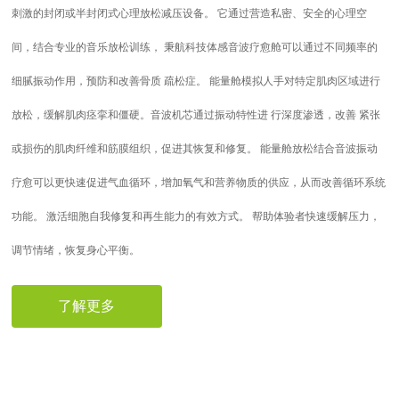
刺激的封闭或半封闭式心理放松减压设备。 它通过营造私密、安全的心理空
间，结合专业的音乐放松训练， 秉航科技体感音波疗愈舱可以通过不同频率的
细腻振动作用，预防和改善骨质 疏松症。 能量舱模拟人手对特定肌肉区域进行
放松，缓解肌肉痉挛和僵硬。音波机芯通过振动特性进 行深度渗透，改善 紧张
或损伤的肌肉纤维和筋膜组织，促进其恢复和修复。 能量舱放松结合音波振动
疗愈可以更快速促进气血循环，增加氧气和营养物质的供应，从而改善循环系统
功能。 激活细胞自我修复和再生能力的有效方式。 帮助体验者快速缓解压力，
调节情绪，恢复身心平衡。
了解更多