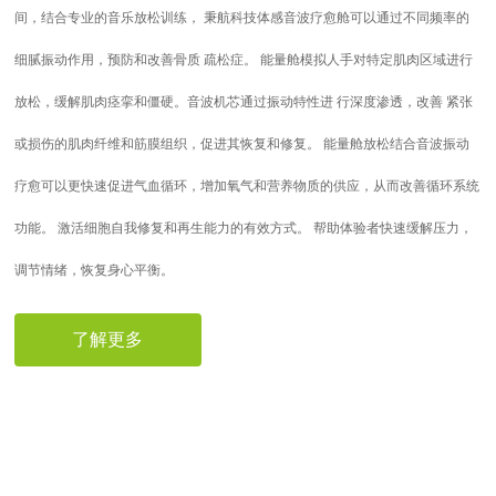
间，结合专业的音乐放松训练， 秉航科技体感音波疗愈舱可以通过不同频率的
细腻振动作用，预防和改善骨质 疏松症。 能量舱模拟人手对特定肌肉区域进行
放松，缓解肌肉痉挛和僵硬。音波机芯通过振动特性进 行深度渗透，改善 紧张
或损伤的肌肉纤维和筋膜组织，促进其恢复和修复。 能量舱放松结合音波振动
疗愈可以更快速促进气血循环，增加氧气和营养物质的供应，从而改善循环系统
功能。 激活细胞自我修复和再生能力的有效方式。 帮助体验者快速缓解压力，
调节情绪，恢复身心平衡。
了解更多