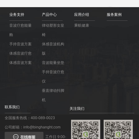
业务支持
产品中心
应用介绍
服务案例
音波疗愈能量
律动塑形女皇
秉航健康
舱
椅
手持音波方案
体感音波机构
体感音波疗愈
版
体感音波方案
音波能量坐垫
手持音波疗愈
仪
垂直律动抖脚
机
联系我们
关注我们
全国服务热线：400-089-0023
公司邮箱：info@binghanght.com
工作日 9:00-