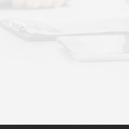
动作用于身体的层次不同——按摩解决肌肉层面
··
不踏实？轻柔垂直律动提升睡眠质量
睡眠差、翻身频繁、睡不踏实，多与身体僵硬、血
·
理睡眠？低频律动改善睡眠障碍的真相
运动、无需刻意冥想，单纯静躺就可以借助低频律
·
失眠反复？垂直律动帮你慢慢调回正轨
、昼夜颠倒引发的顽固性失眠，单纯靠强行早睡、
·