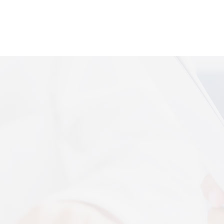
便携式体感音
More+
上音共建 AI 音乐疗愈联合创新中心
 7 月 13 日，2026 上海创意产业博览会走进上音系
解，什么是体感音波一看就懂