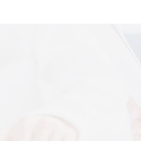
便携式体感音
More+
上音共建 AI 音乐疗愈联合创新中心
 7 月 13 日，2026 上海创意产业博览会走进上音系
解，什么是体感音波一看就懂
图解，一看就懂，继续往下看，体感音波的前世今