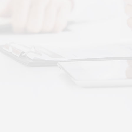
图解，一看就懂，继续往下看，体感音波的前世今
 · 体感音波&垂直律动康养项目招商合作
通 · 体感音波&垂直律动康养项目招商合作
势：体感音波律动全养生
健康赛道，早已不是单一进补、局部按摩的时代。
·
More+
公司新闻