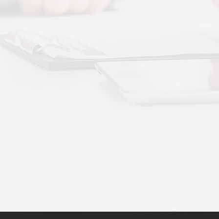
动作用于身体的层次不同——按摩解决肌肉层面
··
不踏实？轻柔垂直律动提升睡眠质量
睡眠差、翻身频繁、睡不踏实，多与身体僵硬、血
·
理睡眠？低频律动改善睡眠障碍的真相
运动、无需刻意冥想，单纯静躺就可以借助低频律
·
失眠反复？垂直律动帮你慢慢调回正轨
、昼夜颠倒引发的顽固性失眠，单纯靠强行早睡、
·