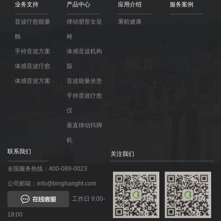
业务支持
产品中心
应用介绍
服务案例
音波疗愈能量
律动塑形女皇
秉航健康
舱
椅
手持音波方案
体感音波机构
体感音波疗愈
版
体感音波方案
音波能量坐垫
手持音波疗愈
仪
垂直律动抖脚
机
联系我们
关注我们
全国服务热线：400-089-0023
公司邮箱：info@binghanght.com
工作日 9:00-
18:00