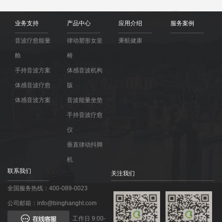
业务支持
产品中心
应用介绍
服务案例
音波疗愈能量
律动塑形女皇
秉航健康
舱
椅
手持音波方案
体感音波机构
体感音波疗愈
版
体感音波方案
音波能量坐垫
手持音波疗愈
仪
垂直律动抖脚
机
联系我们
关注我们
全国服务热线：400-089-0023
公司邮箱：info@binghanght.com
工作日 9:00-