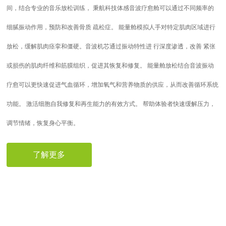
间，结合专业的音乐放松训练， 秉航科技体感音波疗愈舱可以通过不同频率的
细腻振动作用，预防和改善骨质 疏松症。 能量舱模拟人手对特定肌肉区域进行
放松，缓解肌肉痉挛和僵硬。音波机芯通过振动特性进 行深度渗透，改善 紧张
或损伤的肌肉纤维和筋膜组织，促进其恢复和修复。 能量舱放松结合音波振动
疗愈可以更快速促进气血循环，增加氧气和营养物质的供应，从而改善循环系统
功能。 激活细胞自我修复和再生能力的有效方式。 帮助体验者快速缓解压力，
调节情绪，恢复身心平衡。
了解更多