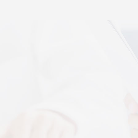
秉航汇通 VAT 体感音波临床研究成果已发表于权威医
学期刊《预防医学研究》2026年第五期
07-17
秉航汇通全维亮相深圳中医药健博会丨重磅发布 AI 大
健康 + OPC 全域生态战略
07-16
秉航汇通亮相华为云生态合作大会丨展现 AI 大健康全
域数智化承接能力
07-07
刘焕兰院士 翟佳滨教授领衔丨四大授牌齐落秉航汇
通，共启新征程
04-03