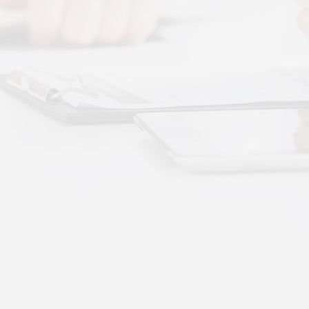
More+
按摩还是律动？对症选择才有效
动作用于身体的层次不同——按摩解决肌肉层面
··
不踏实？轻柔垂直律动提升睡眠质量
睡眠差、翻身频繁、睡不踏实，多与身体僵硬、血
·
理睡眠？低频律动改善睡眠障碍的真相
运动、无需刻意冥想，单纯静躺就可以借助低频律
·
失眠反复？垂直律动帮你慢慢调回正轨
、昼夜颠倒引发的顽固性失眠，单纯靠强行早睡、
·