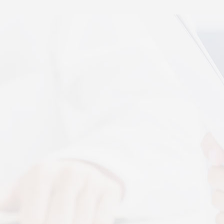
秉航汇通 VAT 体感音波临床研究成果已发表于权威医
学期刊《预防医学研究》2026年第五期
07-17
秉航汇通全维亮相深圳中医药健博会丨重磅发布 AI 大
健康 + OPC 全域生态战略
07-16
秉航汇通亮相华为云生态合作大会丨展现 AI 大健康全
域数智化承接能力
07-07
刘焕兰院士 翟佳滨教授领衔丨四大授牌齐落秉航汇
通，共启新征程
04-03
More+
按摩还是律动？对症选择才有效