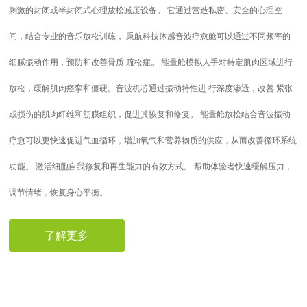
刺激的封闭或半封闭式心理放松减压设备。 它通过营造私密、安全的心理空
间，结合专业的音乐放松训练， 秉航科技体感音波疗愈舱可以通过不同频率的
细腻振动作用，预防和改善骨质 疏松症。 能量舱模拟人手对特定肌肉区域进行
放松，缓解肌肉痉挛和僵硬。音波机芯通过振动特性进 行深度渗透，改善 紧张
或损伤的肌肉纤维和筋膜组织，促进其恢复和修复。 能量舱放松结合音波振动
疗愈可以更快速促进气血循环，增加氧气和营养物质的供应，从而改善循环系统
功能。 激活细胞自我修复和再生能力的有效方式。 帮助体验者快速缓解压力，
调节情绪，恢复身心平衡。
了解更多