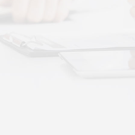
 · 体感音波&垂直律动康养项目招商合作
通 · 体感音波&垂直律动康养项目招商合作
势：体感音波律动全养生
健康赛道，早已不是单一进补、局部按摩的时代。
·
More+
公司新闻