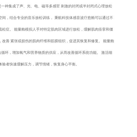
是一种集成了声、光、电、磁等多感官 刺激的封闭或半封闭式心理放松
空间，结合专业的音乐放松训练， 秉航科技体感音波疗愈舱可以通过不
疏松症。 能量舱模拟人手对特定肌肉区域进行放松，缓解肌肉痉挛和僵
，改善 紧张或损伤的肌肉纤维和筋膜组织，促进其恢复和修复。 能量舱
血循环，增加氧气和营养物质的供应，从而改善循环系统功能。 激活细
体验者快速缓解压力，调节情绪，恢复身心平衡。