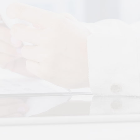
More+
还是律动？对症选择才有效
于身体的层次不同——按摩
张"，···
实？轻柔垂直律动提升睡眠
、翻身频繁、睡不踏实，多
循环不···
眠？低频律动改善睡眠障碍
无需刻意冥想，单纯静躺就
放松全···
反复？垂直律动帮你慢慢调
颠倒引发的顽固性失眠，单
觉很难···