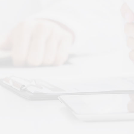
科普文章
More+
公司新闻
睡前舒缓选按摩
按摩和律动作用
解决肌肉层面的"紧
卧床老人睡不踏
质量
卧床老人睡眠差
与身体僵硬、血液
静躺就能调理睡
的真相
不用起身运动、
秉航汇通 VAT 体感音波临床研究成果已发表于
可以借助低频律动
权威医学期刊《预防医学研究》2026年第五期
07-17
作息颠倒、失眠
秉航汇通全维亮相深圳中医药健博会丨重磅发
回正轨
作息紊乱、昼夜
布 AI 大健康 + OPC 全域生态战略
07-16
纯靠强行早睡、补
秉航汇通亮相华为云生态合作大会丨展现 AI 大
健康全域数智化承接能力
07-07
刘焕兰院士 翟佳滨教授领衔丨四大授牌齐落秉