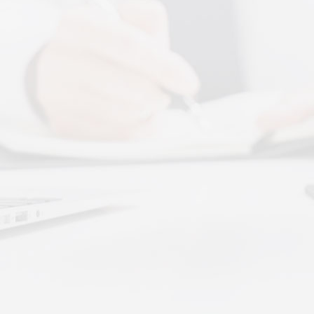
More+
腾讯音乐 × 上音共建 AI 音乐疗愈联合创新中
心
2026 年 7 月 13 日，2026 上海创意产业博
览会走进上音系列活动 ···
体感音波图解，什么是体感音波一看就懂
体感音波图解，一看就懂，继续往下看，体
感音波的前世今生。
深圳秉航汇通 · 体感音波&垂直律动康养项目
招商合作
深圳秉航汇通 · 体感音波&垂直律动康养项目
招商合作
大健康新趋势：体感音波律动全养生
如今的大健康赛道，早已不是单一进补、局
部按摩的时代。越来越多···